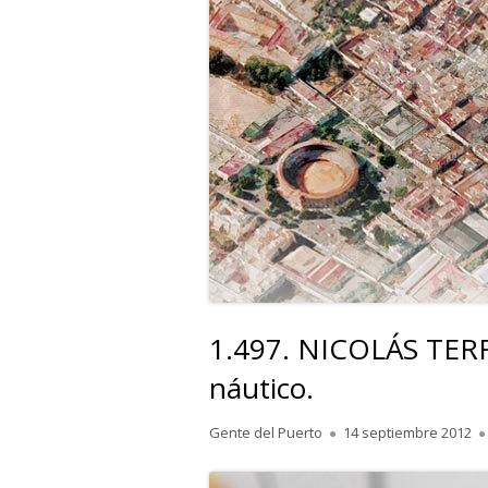
1.497. NICOLÁS TERR
náutico.
Autor
Publicado
Gente del Puerto
14 septiembre 2012
el