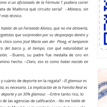
como si un aficionado de la Fórmula 1 pudiera correr
ata de Mallorca qué circuito sería?
--Mónaco, sin
 más técnico.
 hablar de un Fernando Alonso, que no me atrevería,
egatistas que sorprenden por su desparpajo dentro y
un chico como José María van der Ploeg, el benjamín
tro del barco y, al tiempo, con qué naturalidad se
sión.
--Bueno, su padre fue medalla de oro en
amino hecho.
--Claro, eso es como haber nacido en
y cuánto de deporte en la regata?
--El glamour es
a, es necesario. La implicación de la Familia Real es
s deporte y un 30% glamour.
--Entre tanto rico, lo
de las agencias de calificación.
--No me hable de