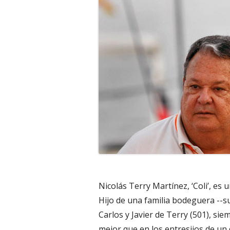
Nicolás Terry Martínez, ‘Coli’, es 
Hijo de una familia bodeguera --s
Carlos y Javier de Terry (501), si
mejor que en los entresijos de un 