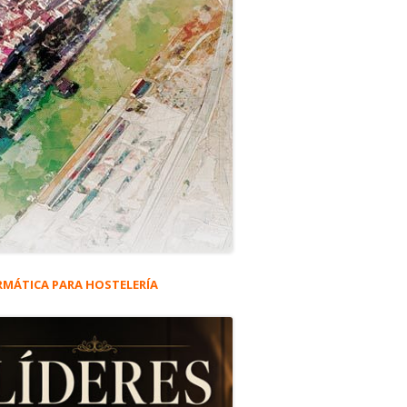
RMÁTICA PARA HOSTELERÍA
rra
eral
co.
ncipal