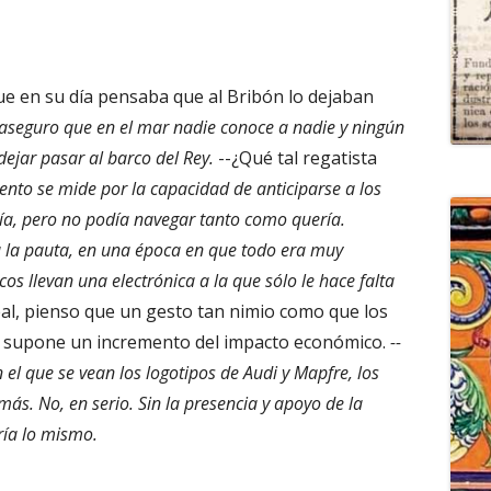
que en su día pensaba que al Bribón lo dejaban
le aseguro que en el mar nadie conoce a nadie y ningún
dejar pasar al barco del Rey.
--¿Qué tal regatista
alento se mide por la capacidad de anticiparse a los
enía, pero no podía navegar tanto como quería.
a la pauta, en una época en que todo era muy
s llevan una electrónica a la que sólo le hace falta
eal, pienso que un gesto tan nimio como que los
ya supone un incremento del impacto económico.
--
n el que se vean los logotipos de Audi y Mapfre, los
ás. No, en serio. Sin la presencia y apoyo de la
ría lo mismo.