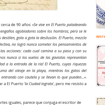
e cerca de 90 años:
«Se vive en El Puerto paladeando
esengaños agobiadores sobre los hombros; pero se le
REST
estilen, gota a gota la desilusión. El Puerto, mezcla
lectiva, no logró nunca someter los pensamientos de
 las acciones: cada cual camina a su paso y con su
os nunca si los vuelos de las gaviotas representan
idad a la entrada de la ría! El Puerto, cuyas riquezas
uma del oleaje en la playa, mientras los gatos del
n entrando con cautela y se llevan lo que pueden…»
.
ar a El Puerto
'la Ciudad ingrata'
, pero me resisto a
artes iguales, parece que conjuga el escritor de