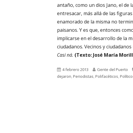
antaño, como un dios Jano, el de l
entresacar, más allá de las figuras
enamorado de la misma no terminab
paisanos. Y es que, entonces como 
implicarse en el desarrollo de la 
ciudadanos. Vecinos y ciudadanos d
Casi ná.
(Texto: José María Morill
Publicado
Autor
4 febrero 2013
Gente del Puerto
el
dejaron
,
Periodistas
,
Polifacéticos
,
Polític