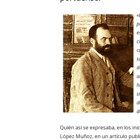
«
p
e
c
c
s
d
a
h
s
d
d
Quién así se expresaba, en los ini
López Muñoz, en un artículo public