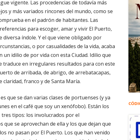
igue vigente. Las procedencias de todavía más
ejos y más variados rincones del mundo, como se
omprueba en el padrón de habitantes. Las
referencias para escoger, amar y vivir El Puerto,
e diversa índole. Y el que viene obligado por
ircunstancias, o por casualidades de la vida, acaba
n un idilio de por vida con esta Ciudad. Idilio que
e traduce en irregulares resultados para con este
uerto de arribada, de abrigo, de arrebatacapas,
e claridad, franco y de Santa María.
 es que se dan varias clases de portuenses (y ya
CÓDI
nes en el café que soy un xenófobo). Están los
tres tipos: los involucrados por el
s que se aprovechan de ella y los que dejan que
llos no pasan por El Puerto. Los que han venido