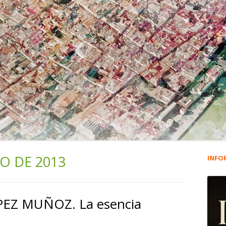
O DE 2013
INFO
Ba
lat
EZ MUÑOZ. La esencia
pri