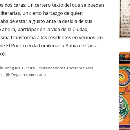
as dos caras. Un certero texto del que se pueden
 literarias, un cierto hartazgo de quien
a de estar a gusto ante la desidia de sus
ahora, participar en la vida de la Ciudad,
misma transforma a los residentes en vecinos. En
e El Puerto en la trimilenaria Bahía de Cádiz.
o).
Categorías
Antiguos
,
Cultura
,
Emprendedores
,
Escritores
,
Nos
para 1.636. MARIANO LÓPEZ MUÑOZ. La esencia
os
Deja un comentario