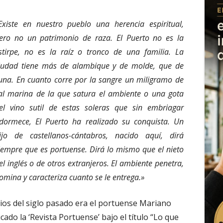
Existe en nuestro pueblo una herencia espiritual,
ero no un patrimonio de raza. El Puerto no es la
stirpe, no es la raíz o tronco de una familia. La
iudad tiene más de alambique y de molde, que de
una. En cuanto corre por la sangre un miligramo de
al marina de la que satura el ambiente o una gota
el vino sutil de estas soleras que sin embriagar
dormece, El Puerto ha realizado su conquista. Un
ijo de castellanos-cántabros, nacido aquí, dirá
iempre que es portuense. Dirá lo mismo que el nieto
el inglés o de otros extranjeros. El ambiente penetra,
omina y caracteriza cuanto se le entrega.»
cios del siglo pasado era el portuense Mariano
ado la ‘Revista Portuense’ bajo el título “Lo que