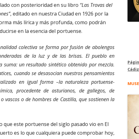
ilado con posterioridad en su libro
“Las Trovas del
ones”
, editado en nuestra Ciudad en 1926 por la
forma más lírica y más profunda, como podrán
ucirse en la esencia del portuense.
nalidad colectiva se forma por fusión de abolengos
ponderadas de la luz y de las brisas. El pueblo en
Págin
a suma: un resultado sintético obtenido por mezcla.
Cádiz
matices, cuando se desasocian nuestros pensamientos
talizado en igual forma –la naturaleza portuense-
MUSE
ímica, procedente de asturianos, de gallegos, de
 o vascos o de hombres de Castilla, que sostienen la
o que este portuense del siglo pasado vio en El
uerto es lo que cualquiera puede comprobar hoy,