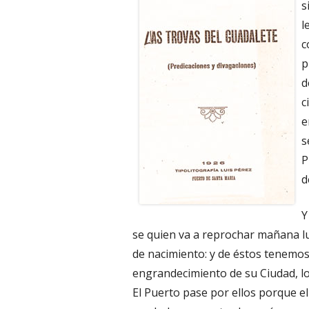
s
l
c
p
d
c
e
s
P
d
Y
se quien va a reprochar mañana lu
de nacimiento: y de éstos tenemos 
engrandecimiento de su Ciudad, lo
El Puerto pase por ellos porque e