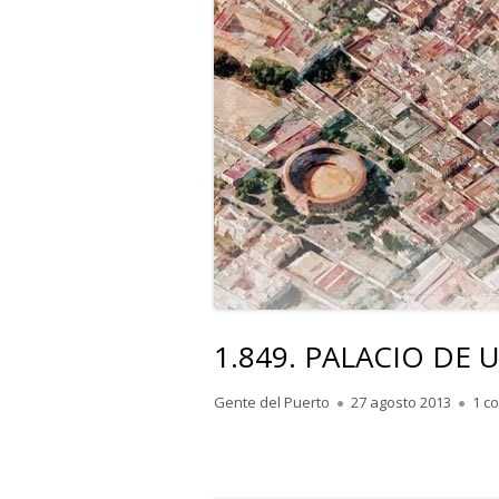
1.849. PALACIO DE 
Autor
Publicado
Gente del Puerto
27 agosto 2013
1 c
el