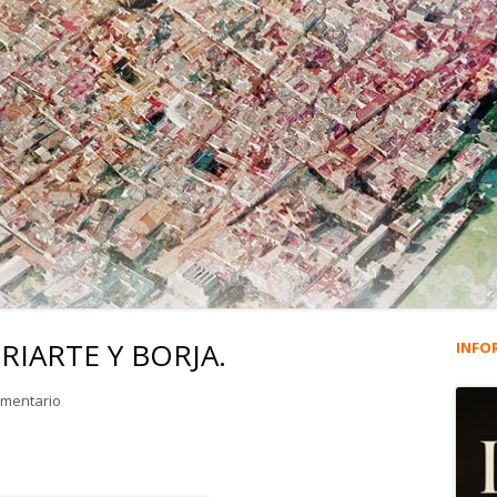
URIARTE Y BORJA.
INFO
Ba
lat
en 1.849. PALACIO DE URIARTE Y BORJA.
omentario
pri