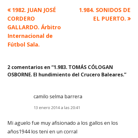
Artículo
Artículo
1982. JUAN JOSÉ
1.984. SONIDOS DE
Navegación
anterior
siguiente
CORDERO
EL PUERTO.
de
GALLARDO. Árbitro
Internacional de
entradas
Fútbol Sala.
2 comentarios en “
1.983. TOMÁS CÓLOGAN
OSBORNE. El hundimiento del Crucero Baleares.
”
camilo selma barrera
13 enero 2014 a las 20:41
Mi aguelo fue muy afisionado a los gallos en los
años1944 los teni en un corral