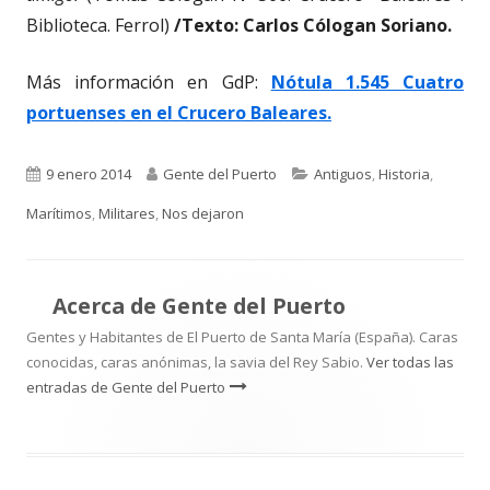
Biblioteca. Ferrol)
/Texto: Carlos Cólogan Soriano.
Más información en GdP:
Nótula 1.545 Cuatro
portuenses en el Crucero Baleares.
Publicado
Autor
Categorías
9 enero 2014
Gente del Puerto
Antiguos
,
Historia
,
el
Marítimos
,
Militares
,
Nos dejaron
Acerca de
Gente del Puerto
Gentes y Habitantes de El Puerto de Santa María (España). Caras
conocidas, caras anónimas, la savia del Rey Sabio.
Ver todas las
entradas de Gente del Puerto