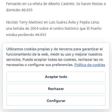
Fernando
en
La viñeta de Alberto Castrelo. Se hacen fiestas a
domicilio #6.655
Nicolas Terry Martinez
en
Luis Suárez Ávila y Pepita Lena:
una tertulia de 2004 sobre el centro histórico que El Puerto
estaba perdiendo #6.653
Magdalena Rodríguez Lara
en
Luis Suárez Ávila y Pepita
Utilizamos cookies propias y de terceros para garantizar el
Lena: una tertulia de 2004 sobre el centro histórico que El
funcionamiento de la web, medir su uso y mejorar nuestros
Puerto estaba perdiendo #6.653
servicios. Puede aceptar todas las cookies, rechazar las no
necesarias o configurar sus preferencias.
Política de cookies
Juan
en
Urbaluz, cuando El Puerto se vistió la americana
Aceptar todo
#6.652
Rechazar
Manuel Almisas Albéndiz
en
Uno a uno: el cruel destino de los
jóvenes comunistas de El Puerto tras el golpe militar de 1936
Configurar
(y II) #6.644