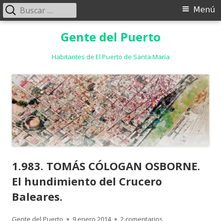
Buscar:
Menú
Menú
principal
Saltar
Gente del Puerto
al
contenido
Habitantes de El Puerto de Santa María
1.983. TOMÁS CÓLOGAN OSBORNE.
El hundimiento del Crucero
Baleares.
Autor
Publicado
en 1.983. TOMÁS C
Gente del Puerto
9 enero 2014
2 comentarios