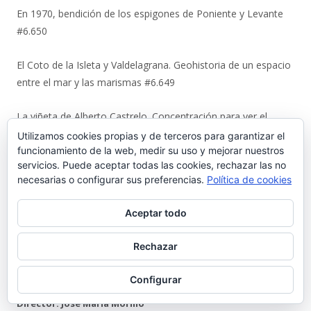
En 1970, bendición de los espigones de Poniente y Levante
#6.650
El Coto de la Isleta y Valdelagrana. Geohistoria de un espacio
entre el mar y las marismas #6.649
La viñeta de Alberto Castrelo. Concentración para ver el
Mundial #6.648
Utilizamos cookies propias y de terceros para garantizar el
funcionamiento de la web, medir su uso y mejorar nuestros
servicios. Puede aceptar todas las cookies, rechazar las no
La artesanía de Ditas Lafita enciende un nuevo escaparate
necesarias o configurar sus preferencias.
Política de cookies
en la calle Luna #6.647
Aceptar todo
El sueño tabernero de David Méndez se sirve en vaso en ‘La
Media Chica’ #6.646
Rechazar
Quienes somos
Configurar
Director: José María Morillo