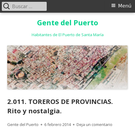
Buscar:
Menú
Menú
principal
Saltar
Gente del Puerto
al
contenido
Habitantes de El Puerto de Santa María
2.011. TOREROS DE PROVINCIAS.
Rito y nostalgia.
Autor
Publicado
para 2.011. 
Gente del Puerto
6 febrero 2014
Deja un comentario
el