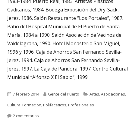
1983-1984. Puerto Real, 1983. Artistas Plásticos
Gaditanos, 1984. Bodega Exposición del Dry-Sack,
Jerez, 1986. Salón Restaurante “Los Portales”, 1987.
Patio del Hospital Municipal de El Puerto de Santa
María, 1984 a 1990. Salón Asociación de Vecinos de
Valdelagrana, 1990. Hotel Monasterio San Miguel,
1996 y 1996. Caja de Ahorros San Fernando Sevilla-
Jerez, 1994. Caja de Ahorros San Fernando Sevilla-
Jerez, 1997. La Caja de Pandora, 1997. Centro Cultural
Municipal “Alfonso X El Sabio”, 1999.
Publicado
Autor
Categorías
7 febrero 2014
Gente del Puerto
Artes
,
Asociaciones
,
el
Cultura
,
Formación
,
Polifacéticos
,
Profesionales
en 2.012. ALFONSO CARRILLO ÁLAMO. Pintor.
2 comentarios