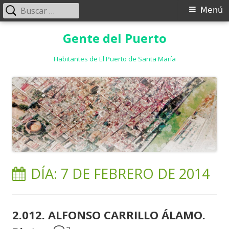
Buscar:
Menú
Menú
principal
Saltar
Gente del Puerto
al
contenido
Habitantes de El Puerto de Santa María
DÍA:
7 DE FEBRERO DE 2014
2.012. ALFONSO CARRILLO ÁLAMO.
2