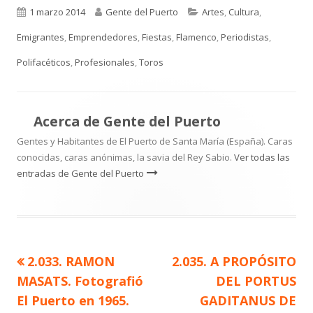
Publicado
Autor
Categorías
1 marzo 2014
Gente del Puerto
Artes
,
Cultura
,
el
Emigrantes
,
Emprendedores
,
Fiestas
,
Flamenco
,
Periodistas
,
Polifacéticos
,
Profesionales
,
Toros
Acerca de
Gente del Puerto
Gentes y Habitantes de El Puerto de Santa María (España). Caras
conocidas, caras anónimas, la savia del Rey Sabio.
Ver todas las
entradas de Gente del Puerto
Artículo
Artículo
2.033. RAMON
2.035. A PROPÓSITO
Navegación
anterior
siguiente
MASATS. Fotografió
DEL PORTUS
de
El Puerto en 1965.
GADITANUS DE