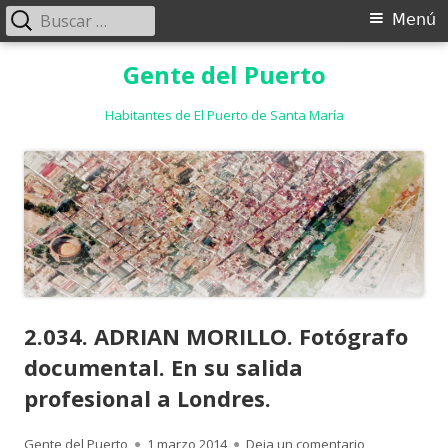
Buscar:
Menú
Menú
principal
Saltar
Gente del Puerto
al
contenido
Habitantes de El Puerto de Santa María
2.034. ADRIAN MORILLO. Fotógrafo
documental. En su salida
profesional a Londres.
Autor
Publicado
para 2.034. A
Gente del Puerto
1 marzo 2014
Deja un comentario