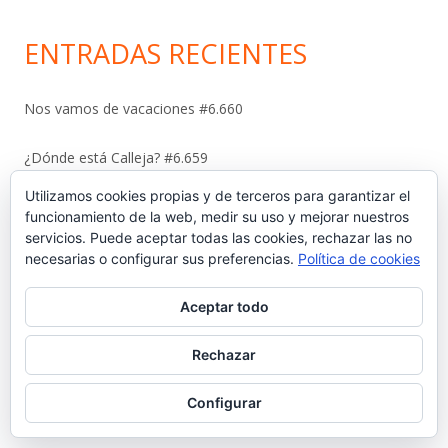
ENTRADAS RECIENTES
Nos vamos de vacaciones #6.660
¿Dónde está Calleja? #6.659
Utilizamos cookies propias y de terceros para garantizar el
Carta protesta a Don Pedro Muñoz Seca #6.658
funcionamiento de la web, medir su uso y mejorar nuestros
servicios. Puede aceptar todas las cookies, rechazar las no
El antiguo campo del Racing y la iniciativa solidaria de Elías
necesarias o configurar sus preferencias.
Política de cookies
Ahuja #6.657
Aceptar todo
Sebastián Gómez Sánchez, ‘Tani’. El frutero que ayudó a
sacar adelante a once hermanos #6.656
Rechazar
Configurar
La viñeta de Alberto Castrelo. Se hacen fiestas a domicilio
#6.655