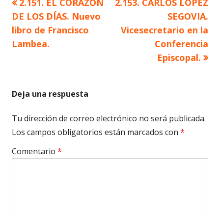
Artículo
Artículo
2.151. EL CORAZÓN
2.153. CARLOS LÓPEZ
Navegación
anterior
siguiente
DE LOS DÍAS. Nuevo
SEGOVIA.
de
libro de Francisco
Vicesecretario en la
Lambea.
Conferencia
entradas
Episcopal.
Deja una respuesta
Tu dirección de correo electrónico no será publicada.
Los campos obligatorios están marcados con
*
Comentario
*