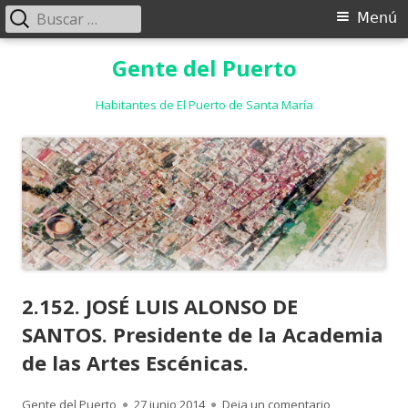
Buscar:
Menú
Menú
principal
Saltar
Gente del Puerto
al
contenido
Habitantes de El Puerto de Santa María
2.152. JOSÉ LUIS ALONSO DE
SANTOS. Presidente de la Academia
de las Artes Escénicas.
Autor
Publicado
para 2.152. J
Gente del Puerto
27 junio 2014
Deja un comentario