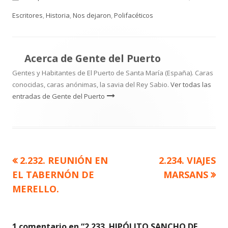
el
Escritores
,
Historia
,
Nos dejaron
,
Polifacéticos
Acerca de
Gente del Puerto
Gentes y Habitantes de El Puerto de Santa María (España). Caras
conocidas, caras anónimas, la savia del Rey Sabio.
Ver todas las
entradas de Gente del Puerto
Artículo
Artículo
2.232. REUNIÓN EN
2.234. VIAJES
Navegación
anterior
siguiente
EL TABERNÓN DE
MARSANS
de
MERELLO.
entradas
1 comentario en “
2.233. HIPÓLITO SANCHO DE