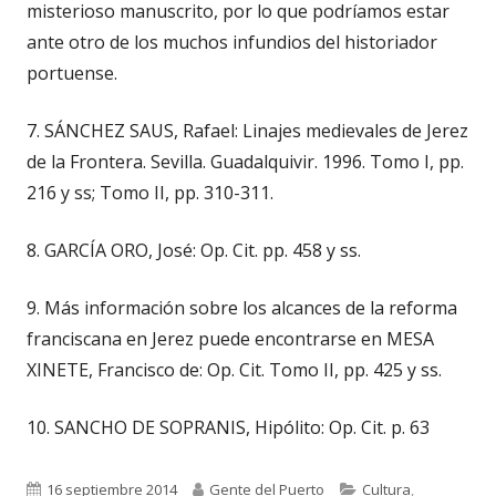
misterioso manuscrito, por lo que podríamos estar
ante otro de los muchos infundios del historiador
portuense.
7. SÁNCHEZ SAUS, Rafael: Linajes medievales de Jerez
de la Frontera. Sevilla. Guadalquivir. 1996. Tomo I, pp.
216 y ss; Tomo II, pp. 310-311.
8. GARCÍA ORO, José: Op. Cit. pp. 458 y ss.
9. Más información sobre los alcances de la reforma
franciscana en Jerez puede encontrarse en MESA
XINETE, Francisco de: Op. Cit. Tomo II, pp. 425 y ss.
10. SANCHO DE SOPRANIS, Hipólito: Op. Cit. p. 63
Publicado
Autor
Categorías
16 septiembre 2014
Gente del Puerto
Cultura
,