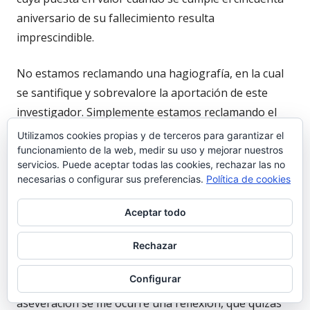
aniversario de su fallecimiento resulta
imprescindible.
No estamos reclamando una hagiografía, en la cual
se santifique y sobrevalore la aportación de este
investigador. Simplemente estamos reclamando el
puesto que por derecho debe de ocupar y que por
Utilizamos cookies propias y de terceros para garantizar el
parte de algunos se intenta arrebatar.
funcionamiento de la web, medir su uso y mejorar nuestros
servicios. Puede aceptar todas las cookies, rechazar las no
necesarias o configurar sus preferencias.
Política de cookies
Se le acusa de haber ocultado documentación para
que los investigadores posteriores no la
Aceptar todo
encontraran, e incluso de hacer desaparecer parte de
ella. No queremos entrar en una discusión acerca de
Rechazar
la veracidad de tales afirmaciones, para lo cual no
Configurar
creemos estar capacitados, pero al hilo de esta
aseveración se me ocurre una reflexión, que quizás