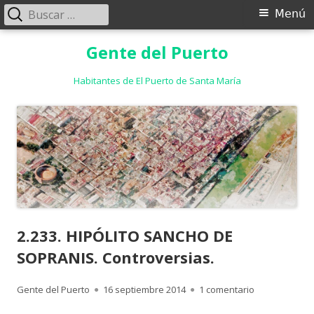
Buscar:
Menú
Menú
principal
Saltar
Gente del Puerto
al
contenido
Habitantes de El Puerto de Santa María
2.233. HIPÓLITO SANCHO DE
SOPRANIS. Controversias.
Autor
Publicado
en 2.233. HIP
Gente del Puerto
16 septiembre 2014
1 comentario
el