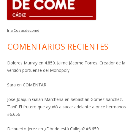
Ir a Cosasdecomé
COMENTARIOS RECIENTES
Dolores Murray
en
4.850. Jaime Jácome Torres. Creador de la
versión portuense del Monopoly
Sara
en
COMENTAR
José Joaquín Galán Marchena
en
Sebastián Gómez Sánchez,
‘Tani’. El frutero que ayudó a sacar adelante a once hermanos
#6.656
Delpuerto Jerez
en
¿Dónde está Calleja? #6.659