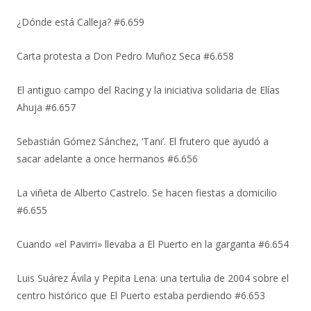
¿Dónde está Calleja? #6.659
Carta protesta a Don Pedro Muñoz Seca #6.658
El antiguo campo del Racing y la iniciativa solidaria de Elías
Ahuja #6.657
Sebastián Gómez Sánchez, ‘Tani’. El frutero que ayudó a
sacar adelante a once hermanos #6.656
La viñeta de Alberto Castrelo. Se hacen fiestas a domicilio
#6.655
Cuando «el Pavirri» llevaba a El Puerto en la garganta #6.654
Luis Suárez Ávila y Pepita Lena: una tertulia de 2004 sobre el
centro histórico que El Puerto estaba perdiendo #6.653