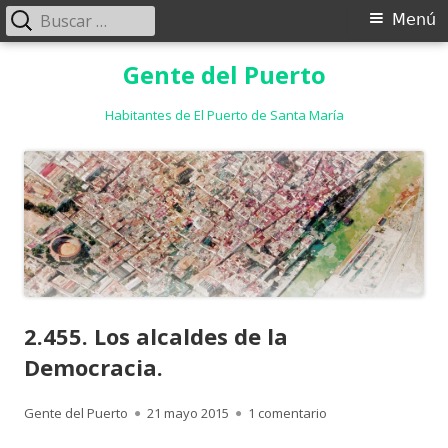
Buscar:
Menú
Menú
principal
Saltar
Gente del Puerto
al
contenido
Habitantes de El Puerto de Santa María
2.455. Los alcaldes de la
Democracia.
Autor
Publicado
en 2.455. Los alcald
Gente del Puerto
21 mayo 2015
1 comentario
el