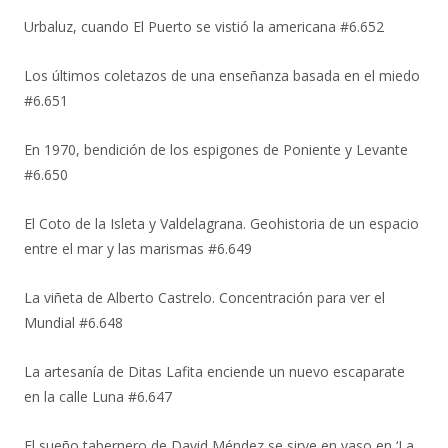
Urbaluz, cuando El Puerto se vistió la americana #6.652
Los últimos coletazos de una enseñanza basada en el miedo
#6.651
En 1970, bendición de los espigones de Poniente y Levante
#6.650
El Coto de la Isleta y Valdelagrana. Geohistoria de un espacio
entre el mar y las marismas #6.649
La viñeta de Alberto Castrelo. Concentración para ver el
Mundial #6.648
La artesanía de Ditas Lafita enciende un nuevo escaparate
en la calle Luna #6.647
El sueño tabernero de David Méndez se sirve en vaso en ‘La