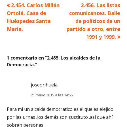
Artículo
Artículo
2.454. Carlos Millán
2.456. Las listas
Navegación
anterior
siguiente
Ortolá. Casa de
comunicantes. Baile
de
Huéspedes Santa
de políticos de un
María.
partido a otro, entre
entradas
1991 y 1999.
1 comentario en “
2.455. Los alcaldes de la
Democracia.
”
joseorihuela
21 mayo 2015 a las 14:55
Para mi un alcalde democrático es el que es elejido
por las urnas .los demás son sustituto .así que ahí
sobran personas