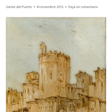
Autor
Publicado
para 2.62
Gente del Puerto
8 noviembre 2015
Deja un comentario
el