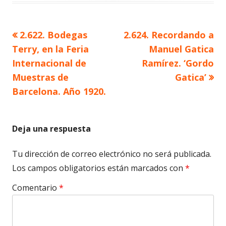
Artículo
Artículo
2.622. Bodegas
2.624. Recordando a
Navegación
anterior
siguiente
Terry, en la Feria
Manuel Gatica
de
Internacional de
Ramírez. ‘Gordo
Muestras de
Gatica’
entradas
Barcelona. Año 1920.
Deja una respuesta
Tu dirección de correo electrónico no será publicada.
Los campos obligatorios están marcados con
*
Comentario
*