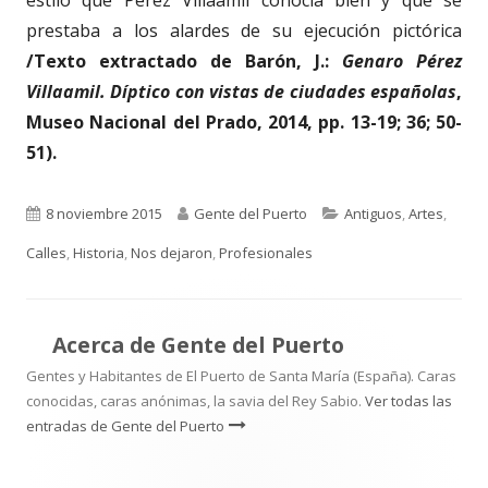
prestaba a los alardes de su ejecución pictórica
/Texto extractado de Barón, J.:
Genaro Pérez
Villaamil. Díptico con vistas de ciudades españolas
,
Museo Nacional del Prado, 2014, pp. 13-19; 36; 50-
51).
Publicado
Autor
Categorías
8 noviembre 2015
Gente del Puerto
Antiguos
,
Artes
,
el
Calles
,
Historia
,
Nos dejaron
,
Profesionales
Acerca de
Gente del Puerto
Gentes y Habitantes de El Puerto de Santa María (España). Caras
conocidas, caras anónimas, la savia del Rey Sabio.
Ver todas las
entradas de Gente del Puerto