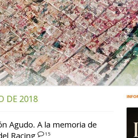
O DE 2018
INFO
Ba
lat
ón Agudo. A la memoria de
pri
del Racing
15