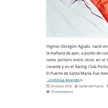
Higinio Obregón Agudo, nació en 
la mañana de ayer, a punto de cum
como portero entre otros en el m
Levante y en el Racing Club Port
El Puerto de Santa María. Fue miem
"3.559. Higinio
...continúa leyendo
Publicado
Autor
20 marzo 2018
Gente del Puerto
el
en 3.559. Higinio Obreg
15 comentarios