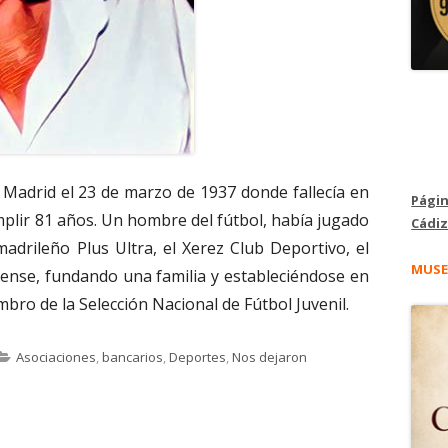
Madrid el 23 de marzo de 1937 donde fallecía en
Págin
plir 81 años. Un hombre del fútbol, había jugado
Cádiz
adrileño Plus Ultra, el Xerez Club Deportivo, el
MUSE
uense, fundando una familia y estableciéndose en
bro de la Selección Nacional de Fútbol Juvenil.
 Obregón Agudo. A la memoria de aquel mítico portero del Ra
Categorías
Asociaciones
,
bancarios
,
Deportes
,
Nos dejaron
ón Agudo. A la memoria de aquel mítico portero del Racing