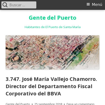
Buscar:
Menú
Menú
principal
Saltar
Gente del Puerto
al
contenido
Habitantes de El Puerto de Santa María
3.747. José María Vallejo Chamorro.
Director del Departamento Fiscal
Corporativo del BBVA
Autor
Publicado
para 3.
Gente del Puerto
25 septiembre 2018
Deja un comentario