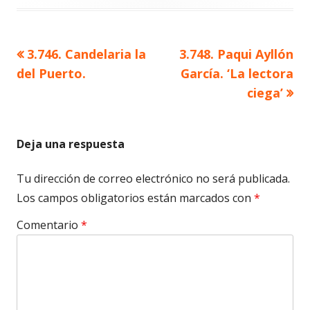
Artículo
Artículo
3.746. Candelaria la
3.748. Paqui Ayllón
Navegación
anterior
siguiente
del Puerto.
García. ‘La lectora
de
ciega’
entradas
Deja una respuesta
Tu dirección de correo electrónico no será publicada.
Los campos obligatorios están marcados con
*
Comentario
*