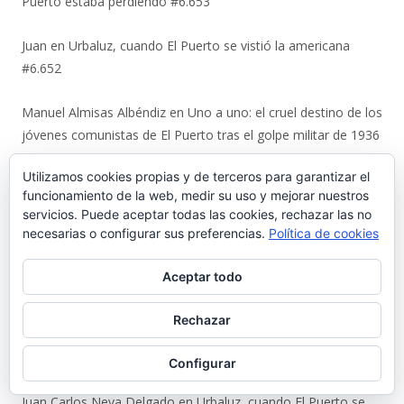
Puerto estaba perdiendo #6.653
Juan
en
Urbaluz, cuando El Puerto se vistió la americana
#6.652
Manuel Almisas Albéndiz
en
Uno a uno: el cruel destino de los
jóvenes comunistas de El Puerto tras el golpe militar de 1936
(y II) #6.644
Utilizamos cookies propias y de terceros para garantizar el
funcionamiento de la web, medir su uso y mejorar nuestros
Karl Ajote
en
Los últimos coletazos de una enseñanza
servicios. Puede aceptar todas las cookies, rechazar las no
basada en el miedo #6.651
necesarias o configurar sus preferencias.
Política de cookies
José Antonio Cots Rojas
en
Los últimos coletazos de una
Aceptar todo
enseñanza basada en el miedo #6.651
Rechazar
Manuel Justo Morales
en
Urbaluz, cuando El Puerto se vistió
la americana #6.652
Configurar
Juan Carlos Neva Delgado
en
Urbaluz, cuando El Puerto se