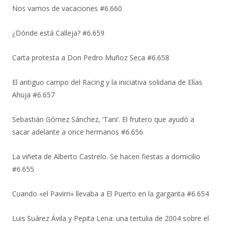
Nos vamos de vacaciones #6.660
¿Dónde está Calleja? #6.659
Carta protesta a Don Pedro Muñoz Seca #6.658
El antiguo campo del Racing y la iniciativa solidaria de Elías
Ahuja #6.657
Sebastián Gómez Sánchez, ‘Tani’. El frutero que ayudó a
sacar adelante a once hermanos #6.656
La viñeta de Alberto Castrelo. Se hacen fiestas a domicilio
#6.655
Cuando «el Pavirri» llevaba a El Puerto en la garganta #6.654
Luis Suárez Ávila y Pepita Lena: una tertulia de 2004 sobre el