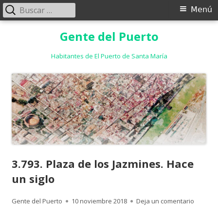
Buscar:
Menú
Menú
principal
Saltar
Gente del Puerto
al
contenido
Habitantes de El Puerto de Santa María
3.793. Plaza de los Jazmines. Hace
un siglo
Autor
Publicado
para 3.7
Gente del Puerto
10 noviembre 2018
Deja un comentario
el