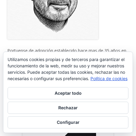
Portuense de adopción establecido hace mas de 35 años en
nuestra Ciudad. Impulsor de diferentes proyectos
Utilizamos cookies propias y de terceros para garantizar el
empresariales relacionados con las nuevas tecnologías, es
funcionamiento de la web, medir su uso y mejorar nuestros
servicios. Puede aceptar todas las cookies, rechazar las no
CISO, experto en comunicación, aplicaciones informáticas y
necesarias o configurar sus preferencias.
Política de cookies
Redes.
comercial@gentedelpuerto.com
Aceptar todo
Rechazar
Página alojada en:
Configurar