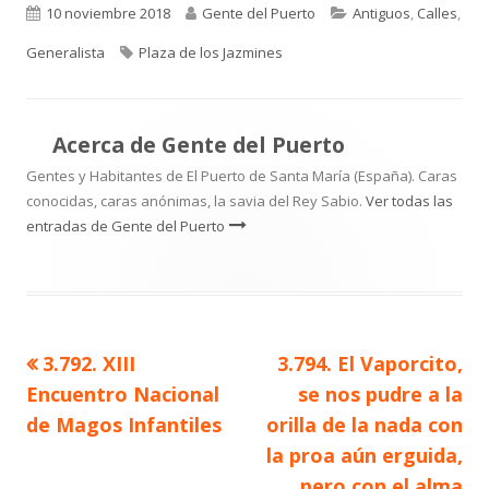
Publicado
Autor
Categorías
10 noviembre 2018
Gente del Puerto
Antiguos
,
Calles
,
el
Etiquetas
Generalista
Plaza de los Jazmines
Acerca de
Gente del Puerto
Gentes y Habitantes de El Puerto de Santa María (España). Caras
conocidas, caras anónimas, la savia del Rey Sabio.
Ver todas las
entradas de Gente del Puerto
Artículo
Artículo
3.792. XIII
3.794. El Vaporcito,
Navegación
anterior
siguiente
Encuentro Nacional
se nos pudre a la
de
de Magos Infantiles
orilla de la nada con
la proa aún erguida,
entradas
pero con el alma