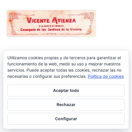
ENTRADAS RECIENTES
Utilizamos cookies propias y de terceros para garantizar el
funcionamiento de la web, medir su uso y mejorar nuestros
servicios. Puede aceptar todas las cookies, rechazar las no
Nos vamos de vacaciones #6.660
necesarias o configurar sus preferencias.
Política de cookies
¿Dónde está Calleja? #6.659
Aceptar todo
Carta protesta a Don Pedro Muñoz Seca #6.658
Rechazar
El antiguo campo del Racing y la iniciativa solidaria de Elías
Configurar
Ahuja #6.657