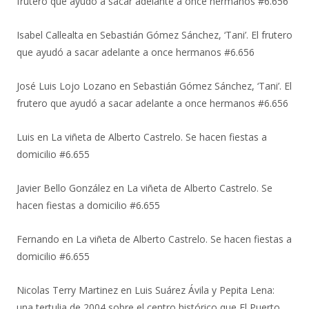
frutero que ayudó a sacar adelante a once hermanos #6.656
Isabel Callealta
en
Sebastián Gómez Sánchez, ‘Tani’. El frutero
que ayudó a sacar adelante a once hermanos #6.656
José Luis Lojo Lozano
en
Sebastián Gómez Sánchez, ‘Tani’. El
frutero que ayudó a sacar adelante a once hermanos #6.656
Luis
en
La viñeta de Alberto Castrelo. Se hacen fiestas a
domicilio #6.655
Javier Bello González
en
La viñeta de Alberto Castrelo. Se
hacen fiestas a domicilio #6.655
Fernando
en
La viñeta de Alberto Castrelo. Se hacen fiestas a
domicilio #6.655
Nicolas Terry Martinez
en
Luis Suárez Ávila y Pepita Lena:
una tertulia de 2004 sobre el centro histórico que El Puerto