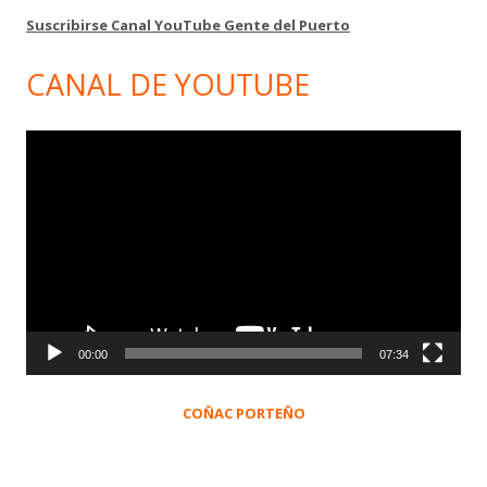
Suscribirse Canal YouTube Gente del Puerto
CANAL DE YOUTUBE
Reproductor
de
vídeo
00:00
07:34
COÑAC PORTEÑO