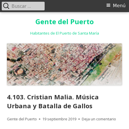
Buscar:
Menú
Menú
principal
Saltar
Gente del Puerto
al
contenido
Habitantes de El Puerto de Santa María
4.103. Cristian Malia. Música
Urbana y Batalla de Gallos
Autor
Publicado
para 4.
Gente del Puerto
19 septiembre 2019
Deja un comentario
el