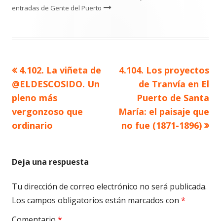
entradas de Gente del Puerto
Artículo
Artículo
4.102. La viñeta de
4.104. Los proyectos
Navegación
anterior
siguiente
@ELDESCOSIDO. Un
de Tranvía en El
de
pleno más
Puerto de Santa
vergonzoso que
María: el paisaje que
entradas
ordinario
no fue (1871-1896)
Deja una respuesta
Tu dirección de correo electrónico no será publicada.
Los campos obligatorios están marcados con
*
Comentario
*