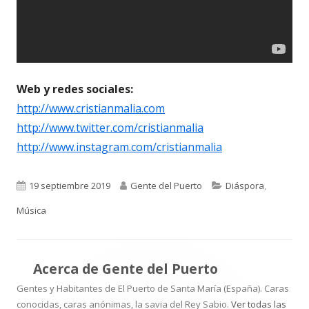
Web y redes sociales:
http://www.cristianmalia.com
http://www.twitter.com/cristianmalia
http://www.instagram.com/cristianmalia
Publicado
Autor
Categorías
19 septiembre 2019
Gente del Puerto
Diáspora
,
el
Música
Acerca de
Gente del Puerto
Gentes y Habitantes de El Puerto de Santa María (España). Caras
conocidas, caras anónimas, la savia del Rey Sabio.
Ver todas las