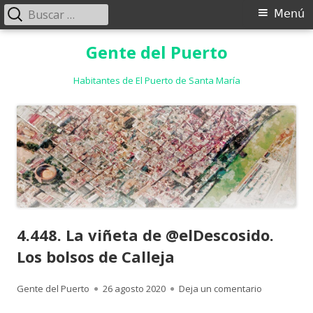
Buscar:
Menú
Menú
principal
Saltar
Gente del Puerto
al
contenido
Habitantes de El Puerto de Santa María
4.448. La viñeta de @elDescosido.
Los bolsos de Calleja
Autor
Publicado
para 4.448. 
Gente del Puerto
26 agosto 2020
Deja un comentario
el