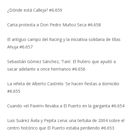
¿Dónde está Calleja? #6.659
Carta protesta a Don Pedro Muñoz Seca #6.658
El antiguo campo del Racing y la iniciativa solidaria de Elías
Ahuja #6.657
Sebastián Gómez Sánchez, ‘Tani’. El frutero que ayudó a
sacar adelante a once hermanos #6.656
La viñeta de Alberto Castrelo. Se hacen fiestas a domicilio
#6.655
Cuando «el Pavirri» llevaba a El Puerto en la garganta #6.654
Luis Suárez Ávila y Pepita Lena: una tertulia de 2004 sobre el
centro histórico que El Puerto estaba perdiendo #6.653