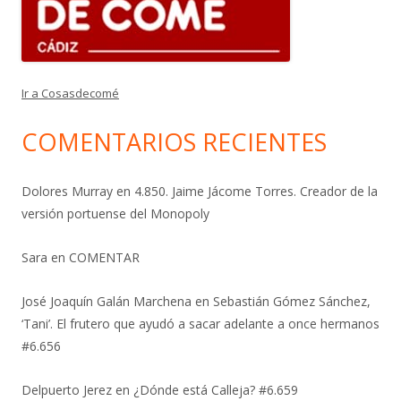
Ir a Cosasdecomé
COMENTARIOS RECIENTES
Dolores Murray
en
4.850. Jaime Jácome Torres. Creador de la
versión portuense del Monopoly
Sara
en
COMENTAR
José Joaquín Galán Marchena
en
Sebastián Gómez Sánchez,
‘Tani’. El frutero que ayudó a sacar adelante a once hermanos
#6.656
Delpuerto Jerez
en
¿Dónde está Calleja? #6.659