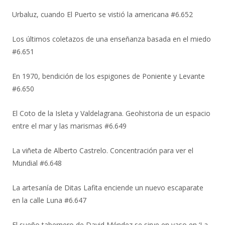
Urbaluz, cuando El Puerto se vistió la americana #6.652
Los últimos coletazos de una enseñanza basada en el miedo
#6.651
En 1970, bendición de los espigones de Poniente y Levante
#6.650
El Coto de la Isleta y Valdelagrana. Geohistoria de un espacio
entre el mar y las marismas #6.649
La viñeta de Alberto Castrelo. Concentración para ver el
Mundial #6.648
La artesanía de Ditas Lafita enciende un nuevo escaparate
en la calle Luna #6.647
El sueño tabernero de David Méndez se sirve en vaso en ‘La