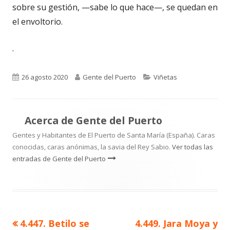
sobre su gestión, —sabe lo que hace—, se quedan en
el envoltorio.
.
Publicado
Autor
Categorías
26 agosto 2020
Gente del Puerto
Viñetas
el
Acerca de
Gente del Puerto
Gentes y Habitantes de El Puerto de Santa María (España). Caras
conocidas, caras anónimas, la savia del Rey Sabio.
Ver todas las
entradas de Gente del Puerto
Artículo
Artículo
4.447. Betilo se
4.449. Jara Moya y
Navegación