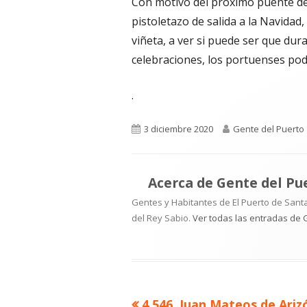
Con motivo del próximo puente de 
pistoletazo de salida a la Navidad
viñeta, a ver si puede ser que dur
celebraciones, los portuenses po
.
Publicado
Autor
3 diciembre 2020
Gente del Puerto
el
Acerca de
Gente del Pu
Gentes y Habitantes de El Puerto de Santa
del Rey Sabio.
Ver todas las entradas de 
Artículo
4.546. Juan Mateos de Arizó