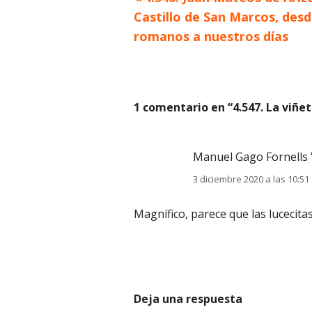
Navegación
anterior
Castillo de San Marcos, desd
de
romanos a nuestros días
entradas
1 comentario en “
4.547. La viñe
Manuel Gago Fornells 
3 diciembre 2020 a las 10:51
Magnífico, parece que las lucecit
Deja una respuesta