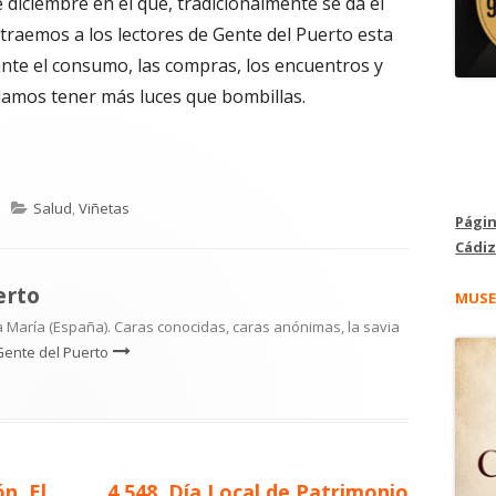
diciembre en el que, tradicionalmente se da el
, traemos a los lectores de Gente del Puerto esta
ante el consumo, las compras, los encuentros y
damos tener más luces que bombillas.
Categorías
Salud
,
Viñetas
Págin
Cádiz
erto
MUSE
 María (España). Caras conocidas, caras anónimas, la savia
Gente del Puerto
Artículo
n. El
4.548. Día Local de Patrimonio