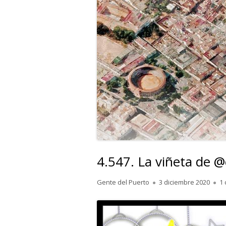
4.547. La viñeta de @
Autor
Publicado
Gente del Puerto
3 diciembre 2020
1
el