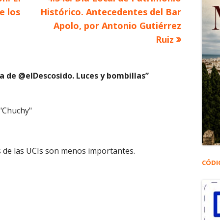
siguiente
e los
Histórico. Antecedentes del Bar
Apolo, por Antonio Gutiérrez
Ruiz
ta de @elDescosido. Luces y bombillas
”
"Chuchy"
as de las UCIs son menos importantes.
CÓDI