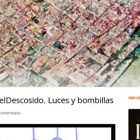
elDescosido. Luces y bombillas
INFO
Ba
lat
en 4.547. La viñeta de @elDescosido. Luces y bombillas
 comentario
pri