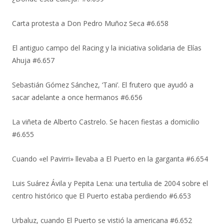
Carta protesta a Don Pedro Muñoz Seca #6.658
El antiguo campo del Racing y la iniciativa solidaria de Elías
Ahuja #6.657
Sebastián Gómez Sánchez, ‘Tani’. El frutero que ayudó a
sacar adelante a once hermanos #6.656
La viñeta de Alberto Castrelo. Se hacen fiestas a domicilio
#6.655
Cuando «el Pavirri» llevaba a El Puerto en la garganta #6.654
Luis Suárez Ávila y Pepita Lena: una tertulia de 2004 sobre el
centro histórico que El Puerto estaba perdiendo #6.653
Urbaluz, cuando El Puerto se vistió la americana #6.652