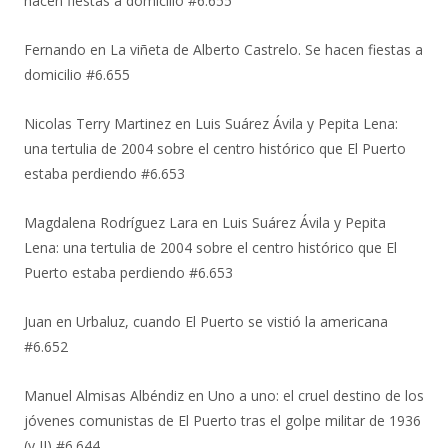
hacen fiestas a domicilio #6.655
Fernando
en
La viñeta de Alberto Castrelo. Se hacen fiestas a
domicilio #6.655
Nicolas Terry Martinez
en
Luis Suárez Ávila y Pepita Lena:
una tertulia de 2004 sobre el centro histórico que El Puerto
estaba perdiendo #6.653
Magdalena Rodríguez Lara
en
Luis Suárez Ávila y Pepita
Lena: una tertulia de 2004 sobre el centro histórico que El
Puerto estaba perdiendo #6.653
Juan
en
Urbaluz, cuando El Puerto se vistió la americana
#6.652
Manuel Almisas Albéndiz
en
Uno a uno: el cruel destino de los
jóvenes comunistas de El Puerto tras el golpe militar de 1936
(y II) #6.644