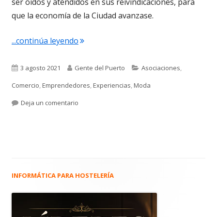
ser oídos y atendidos en sus reivindicaciones, para
que la economía de la Ciudad avanzase.
"4.796. Natalia Murillo Navarro. Presid
...continúa leyendo
Publicado
Autor
Categorías
3 agosto 2021
Gente del Puerto
Asociaciones
,
el
Comercio
,
Emprendedores
,
Experiencias
,
Moda
para 4.796. Natalia Murillo Navarro. Presidenta 
Deja un comentario
INFORMÁTICA PARA HOSTELERÍA
Barra
lateral