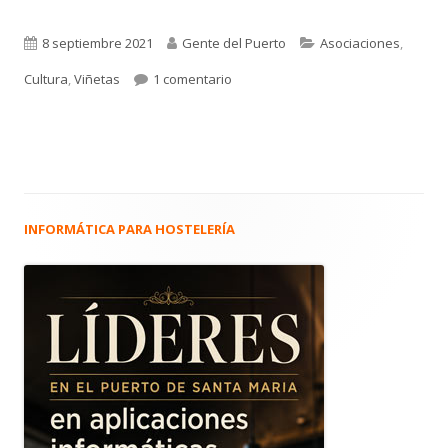
Publicado
Autor
Categorías
8 septiembre 2021
Gente del Puerto
Asociaciones
,
el
en 4.813. La viñeta de Alberto Castre
Cultura
,
Viñetas
1 comentario
INFORMÁTICA PARA HOSTELERÍA
Barra
lateral
principal