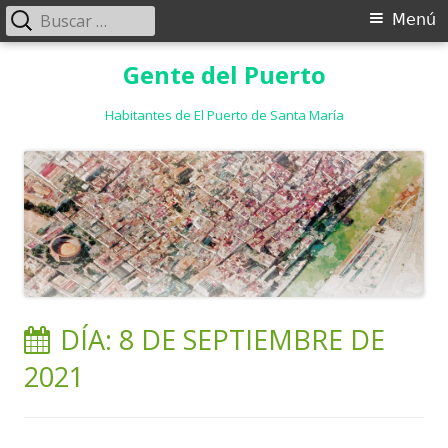
Buscar:
Menú
Menú
principal
Saltar
Gente del Puerto
al
contenido
Habitantes de El Puerto de Santa María
DÍA:
8 DE SEPTIEMBRE DE
2021