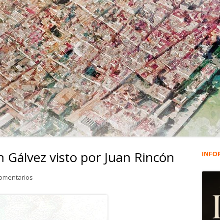
n Gálvez visto por Juan Rincón
INFO
Ba
lat
en 4.864. Danielón Marín Gálvez visto por Juan Rincón
comentarios
pri