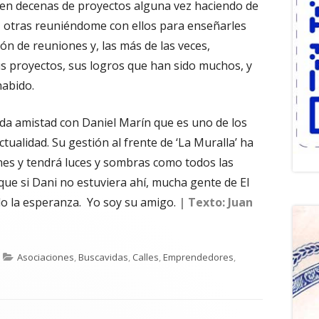
a’ en decenas de proyectos alguna vez haciendo de
, otras reuniéndome con ellos para enseñarles
ón de reuniones y, las más de las veces,
s proyectos, sus logros que han sido muchos, y
habido.
lida amistad con Daniel Marín que es uno de los
ualidad. Su gestión al frente de ‘La Muralla’ ha
nes y tendrá luces y sombras como todos las
e si Dani no estuviera ahí, mucha gente de El
ido la esperanza. Yo soy su amigo.
| Texto: Juan
Categorías
Asociaciones
,
Buscavidas
,
Calles
,
Emprendedores
,