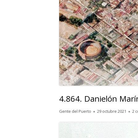
4.864. Danielón Marí
Autor
Publicado
Gente del Puerto
29 octubre 2021
2 
el