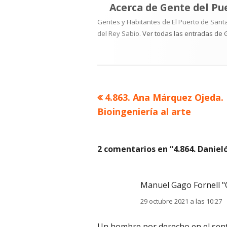
Acerca de
Gente del Pu
Gentes y Habitantes de El Puerto de Santa
del Rey Sabio.
Ver todas las entradas de 
Artículo
4.863. Ana Márquez Ojeda. 
Navegación
anterior
Bioingeniería al arte
de
entradas
2 comentarios en “
4.864. Daniel
Manuel Gago Fornell "
29 octubre 2021 a las 10:27
Un hombre por derecho en el sent