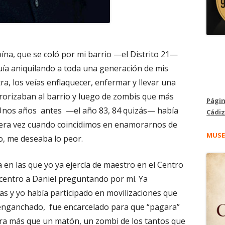
oína, que se coló por mi barrio —el Distrito 21—
uía aniquilando a toda una generación de mis
ra, los veías enflaquecer, enfermar y llevar una
rorizaban al barrio y luego de zombis que más
Págin
Unos años antes —el año 83, 84 quizás— había
Cádiz
mera vez cuando coincidimos en enamorarnos de
MUSE
o, me deseaba lo peor.
 en las que yo ya ejercía de maestro en el Centro
i centro a Daniel preguntando por mí. Ya
s y yo había participado en movilizaciones que
senganchado, fue encarcelado para que “pagara”
ra más que un matón, un zombi de los tantos que