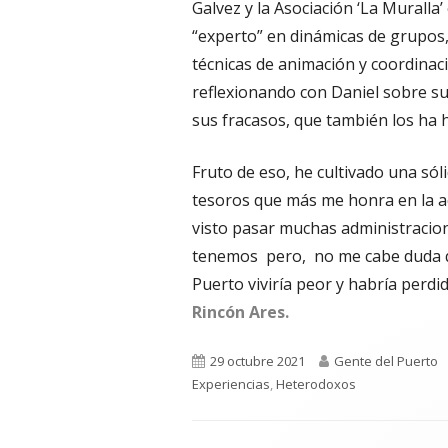
Galvez y la Asociación ‘La Murall
“experto” en dinámicas de grupos
técnicas de animación y coordinaci
reflexionando con Daniel sobre su
sus fracasos, que también los ha 
Fruto de eso, he cultivado una só
tesoros que más me honra en la act
visto pasar muchas administracio
tenemos pero, no me cabe duda qu
Puerto viviría peor y habría perd
Rincón Ares.
Publicado
Autor
29 octubre 2021
Gente del Puerto
el
Experiencias
,
Heterodoxos