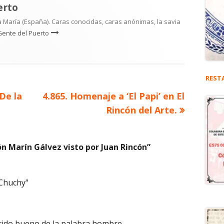
erto
 María (España). Caras conocidas, caras anónimas, la savia
Gente del Puerto
REST
Artículo
De la
4.865. Homenaje a ‘El Papi’ en El
siguiente
Rincón del Arte.
ón Marín Gálvez visto por Juan Rincón
”
Chuchy"
ido bueno de la palabra hombre.