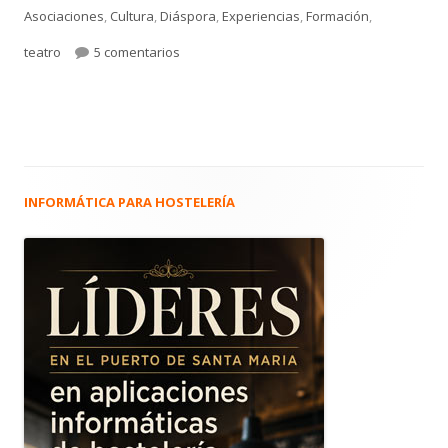
el
Asociaciones
,
Cultura
,
Diáspora
,
Experiencias
,
Formación
,
en 4.870. Mariví López. Actriz. Estudiante de
teatro
5 comentarios
INFORMÁTICA PARA HOSTELERÍA
Barra
lateral
principal