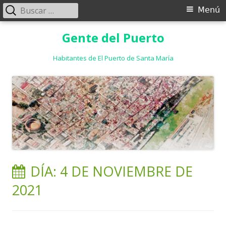
Buscar:
Menú
Menú
principal
Saltar
Gente del Puerto
al
contenido
Habitantes de El Puerto de Santa María
DÍA:
4 DE NOVIEMBRE DE
2021