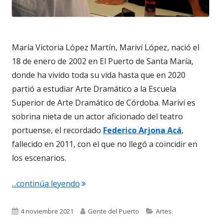
María Victoria López Martín, Mariví López, nació el
18 de enero de 2002 en El Puerto de Santa María,
donde ha vivido toda su vida hasta que en 2020
partió a estudiar Arte Dramático a la Escuela
Superior de Arte Dramático de Córdoba. Mariví es
sobrina nieta de un actor aficionado del teatro
portuense, el recordado
Federico Arjona Acá
,
fallecido en 2011, con el que no llegó a coincidir en
los escenarios.
"4.870. Mariví López. Actriz. Estudiant
...continúa leyendo
Publicado
Autor
Categorías
4 noviembre 2021
Gente del Puerto
Artes
,