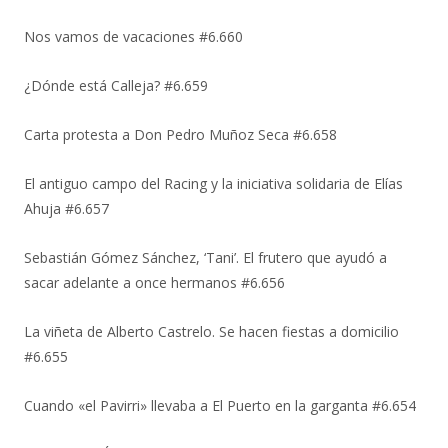
Nos vamos de vacaciones #6.660
¿Dónde está Calleja? #6.659
Carta protesta a Don Pedro Muñoz Seca #6.658
El antiguo campo del Racing y la iniciativa solidaria de Elías
Ahuja #6.657
Sebastián Gómez Sánchez, ‘Tani’. El frutero que ayudó a
sacar adelante a once hermanos #6.656
La viñeta de Alberto Castrelo. Se hacen fiestas a domicilio
#6.655
Cuando «el Pavirri» llevaba a El Puerto en la garganta #6.654