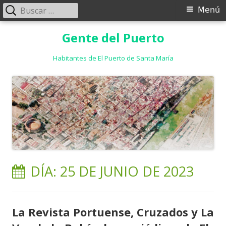
Buscar:
Menú
Menú
principal
Saltar
Gente del Puerto
al
contenido
Habitantes de El Puerto de Santa María
DÍA:
25 DE JUNIO DE 2023
La Revista Portuense, Cruzados y La