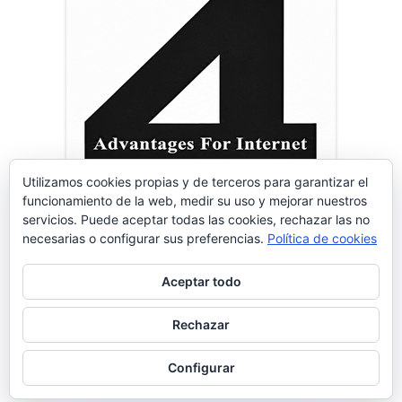
Utilizamos cookies propias y de terceros para garantizar el
funcionamiento de la web, medir su uso y mejorar nuestros
servicios. Puede aceptar todas las cookies, rechazar las no
necesarias o configurar sus preferencias.
Política de cookies
Aceptar todo
Contenido
Rechazar
Aviso Legal
|
Política de Privacidad
|
Política de Cookies
del
•
Usando
Tiny Framework
•
Acceder
Configurar
Footer