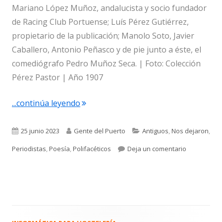
Mariano López Muñoz, andalucista y socio fundador
de Racing Club Portuense; Luís Pérez Gutiérrez,
propietario de la publicación; Manolo Soto, Javier
Caballero, Antonio Peñasco y de pie junto a éste, el
comediógrafo Pedro Muñoz Seca. | Foto: Colección
Pérez Pastor | Año 1907
"La Revista Portuense, Cruzados y La V
...continúa leyendo
Publicado
Autor
Categorías
25 junio 2023
Gente del Puerto
Antiguos
,
Nos dejaron
,
el
para La Rev
Periodistas
,
Poesía
,
Polifacéticos
Deja un comentario