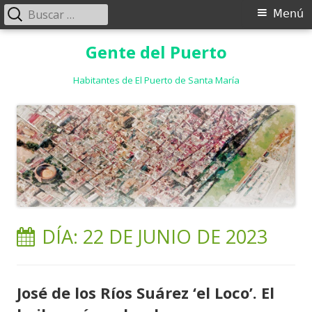
Buscar:
Menú
Menú
principal
Saltar
Gente del Puerto
al
contenido
Habitantes de El Puerto de Santa María
DÍA:
22 DE JUNIO DE 2023
José de los Ríos Suárez ‘el Loco’. El