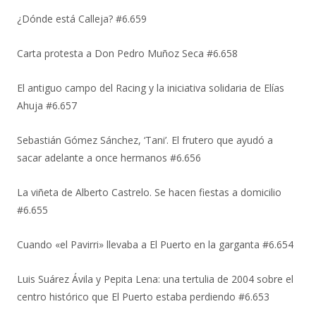
¿Dónde está Calleja? #6.659
Carta protesta a Don Pedro Muñoz Seca #6.658
El antiguo campo del Racing y la iniciativa solidaria de Elías
Ahuja #6.657
Sebastián Gómez Sánchez, ‘Tani’. El frutero que ayudó a
sacar adelante a once hermanos #6.656
La viñeta de Alberto Castrelo. Se hacen fiestas a domicilio
#6.655
Cuando «el Pavirri» llevaba a El Puerto en la garganta #6.654
Luis Suárez Ávila y Pepita Lena: una tertulia de 2004 sobre el
centro histórico que El Puerto estaba perdiendo #6.653