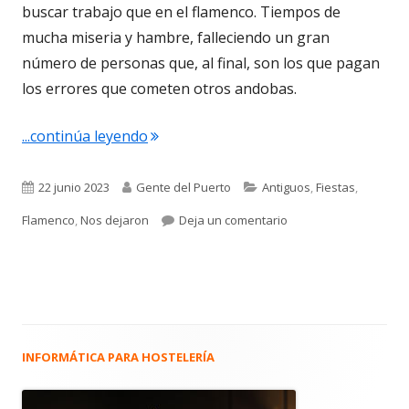
buscar trabajo que en el flamenco. Tiempos de
mucha miseria y hambre, falleciendo un gran
número de personas que, al final, son los que pagan
los errores que cometen otros andobas.
"José de los Ríos Suárez ‘el Loco’. El 
...continúa leyendo
Publicado
Autor
Categorías
22 junio 2023
Gente del Puerto
Antiguos
,
Fiestas
,
el
para José de los Ríos 
Flamenco
,
Nos dejaron
Deja un comentario
INFORMÁTICA PARA HOSTELERÍA
Barra
lateral