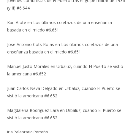
jóvenes comunistas de El Puerto tras el golpe militar de 1936
(y II) #6.644
Karl Ajote
en
Los últimos coletazos de una enseñanza
basada en el miedo #6.651
José Antonio Cots Rojas
en
Los últimos coletazos de una
enseñanza basada en el miedo #6.651
Manuel Justo Morales
en
Urbaluz, cuando El Puerto se vistió
la americana #6.652
Juan Carlos Neva Delgado
en
Urbaluz, cuando El Puerto se
vistió la americana #6.652
Magdalena Rodríguez Lara
en
Urbaluz, cuando El Puerto se
vistió la americana #6.652
Ir a Palabrario Porteño