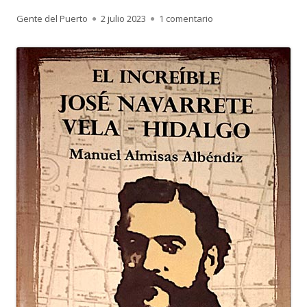
Autor
Publicado
en José Navarrete Vela
Gente del Puerto
2 julio 2023
1 comentario
el