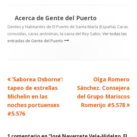
Acerca de
Gente del Puerto
Gentes y Habitantes de El Puerto de Santa María (España). Caras
conocidas, caras anónimas, la savia del Rey Sabio.
Ver todas las
entradas de Gente del Puerto
Artículo
Artículo
‘Saborea Osborne’:
Olga Romero
Navegación
anterior
siguiente
tapeo de estrellas
Sánchez. Consejera
de
Michelin en las
del Grupo Mariscos
noches portuenses
Romerijo #5.578
entradas
#5.576
1 comentario en “
José Navarrete Vela-Hidalgo. El