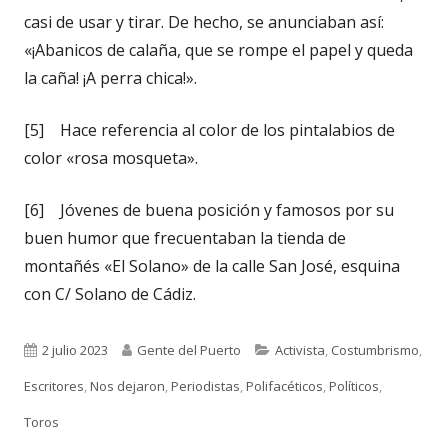
casi de usar y tirar. De hecho, se anunciaban así:
«¡Abanicos de calaña, que se rompe el papel y queda
la caña! ¡A perra chica!».
[5] Hace referencia al color de los pintalabios de
color «rosa mosqueta».
[6] Jóvenes de buena posición y famosos por su
buen humor que frecuentaban la tienda de
montañés «El Solano» de la calle San José, esquina
con C/ Solano de Cádiz.
Publicado
Autor
Categorías
2 julio 2023
Gente del Puerto
Activista
,
Costumbrismo
,
el
Escritores
,
Nos dejaron
,
Periodistas
,
Polifacéticos
,
Políticos
,
Toros