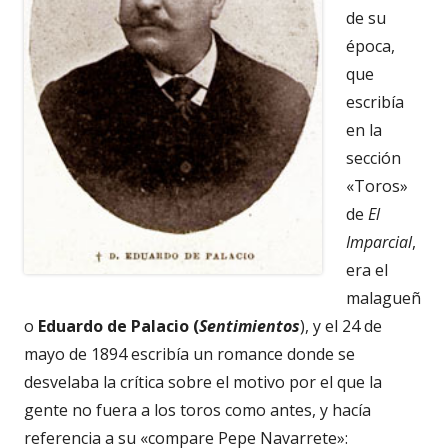
de su
época,
que
escribía
en la
sección
«Toros»
de
El
Imparcial
,
era el
malagueñ
o
Eduardo de Palacio (
Sentimientos
), y el 24 de
mayo de 1894 escribía un romance donde se
desvelaba la crítica sobre el motivo por el que la
gente no fuera a los toros como antes, y hacía
referencia a su «compare Pepe Navarrete»: