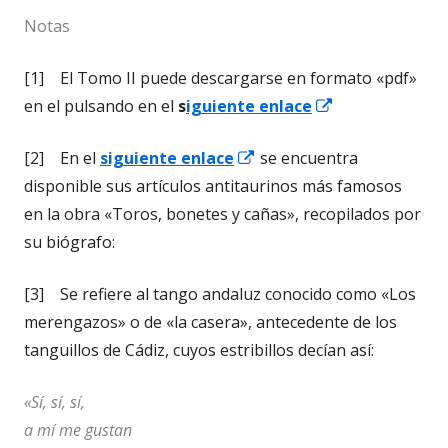
Notas
[1] El Tomo II puede descargarse en formato «pdf»
Abrir
en el pulsando en el
s
iguiente enlace
en
Abrir
[2] En el
siguiente enlace
se encuentra
una
en
disponible sus artículos antitaurinos más famosos
ventana
una
en la obra «Toros, bonetes y cañas», recopilados por
nueva
ventana
su biógrafo:
nueva
[3] Se refiere al tango andaluz conocido como «Los
merengazos» o de «la casera», antecedente de los
tanguillos de Cádiz, cuyos estribillos decían así:
«Sí, sí, sí,
a mí me gustan