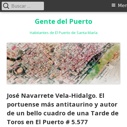
Buscar:
Menú
Me
principal
Saltar
Gente del Puerto
al
contenido
Habitantes de El Puerto de Santa María
José Navarrete Vela-Hidalgo. El
portuense más antitaurino y autor
de un bello cuadro de una Tarde de
Toros en El Puerto # 5.577