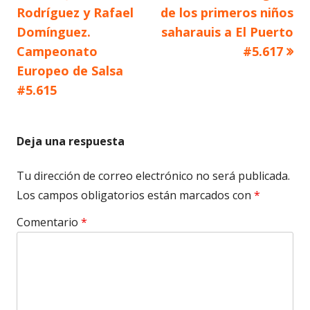
anterior
siguiente
Rodríguez y Rafael
de los primeros niños
de
Domínguez.
saharauis a El Puerto
Campeonato
#5.617
entradas
Europeo de Salsa
#5.615
Deja una respuesta
Tu dirección de correo electrónico no será publicada.
Los campos obligatorios están marcados con
*
Comentario
*