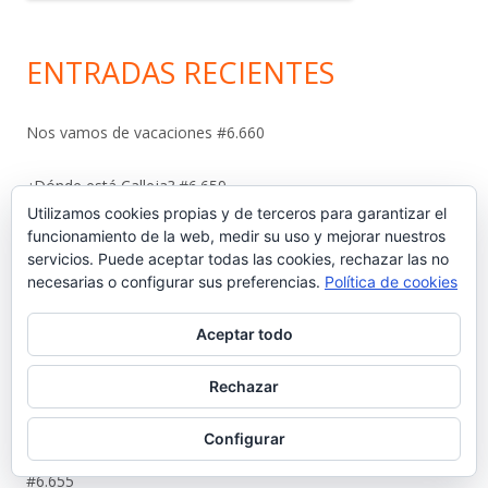
ENTRADAS RECIENTES
Nos vamos de vacaciones #6.660
¿Dónde está Calleja? #6.659
Utilizamos cookies propias y de terceros para garantizar el
funcionamiento de la web, medir su uso y mejorar nuestros
Carta protesta a Don Pedro Muñoz Seca #6.658
servicios. Puede aceptar todas las cookies, rechazar las no
necesarias o configurar sus preferencias.
Política de cookies
El antiguo campo del Racing y la iniciativa solidaria de Elías
Ahuja #6.657
Aceptar todo
Sebastián Gómez Sánchez, ‘Tani’. El frutero que ayudó a
Rechazar
sacar adelante a once hermanos #6.656
Configurar
La viñeta de Alberto Castrelo. Se hacen fiestas a domicilio
#6.655