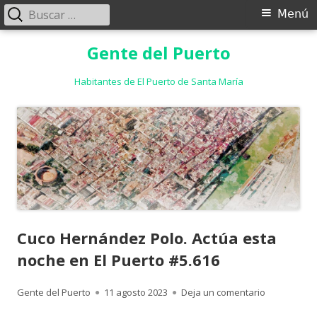
Buscar:
Menú
Menú
principal
Saltar
Gente del Puerto
al
contenido
Habitantes de El Puerto de Santa María
Cuco Hernández Polo. Actúa esta
noche en El Puerto #5.616
Autor
Publicado
para Cuco H
Gente del Puerto
11 agosto 2023
Deja un comentario
el