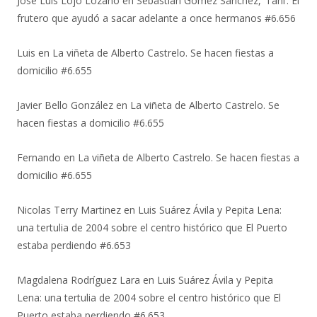
José Luis Lojo Lozano
en
Sebastián Gómez Sánchez, ‘Tani’. El
frutero que ayudó a sacar adelante a once hermanos #6.656
Luis
en
La viñeta de Alberto Castrelo. Se hacen fiestas a
domicilio #6.655
Javier Bello González
en
La viñeta de Alberto Castrelo. Se
hacen fiestas a domicilio #6.655
Fernando
en
La viñeta de Alberto Castrelo. Se hacen fiestas a
domicilio #6.655
Nicolas Terry Martinez
en
Luis Suárez Ávila y Pepita Lena:
una tertulia de 2004 sobre el centro histórico que El Puerto
estaba perdiendo #6.653
Magdalena Rodríguez Lara
en
Luis Suárez Ávila y Pepita
Lena: una tertulia de 2004 sobre el centro histórico que El
Puerto estaba perdiendo #6.653