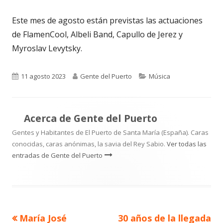
Este mes de agosto están previstas las actuaciones
de FlamenCool, Albeli Band, Capullo de Jerez y
Myroslav Levytsky.
Publicado
Autor
Categorías
11 agosto 2023
Gente del Puerto
Música
el
Acerca de
Gente del Puerto
Gentes y Habitantes de El Puerto de Santa María (España). Caras
conocidas, caras anónimas, la savia del Rey Sabio.
Ver todas las
entradas de Gente del Puerto
Artículo
Artículo
María José
30 años de la llegada
Navegación