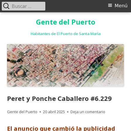
Buscar:
Menú
Menú
principal
Saltar
Gente del Puerto
al
contenido
Habitantes de El Puerto de Santa María
Peret y Ponche Caballero #6.229
Autor
Publicado
para Peret y P
Gente del Puerto
20 abril 2025
Deja un comentario
el
El anuncio que cambió la publicidad