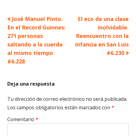
Artículo
Artículo
José Manuel Pinto.
El eco de una clase
Navegación
anterior
siguiente
En el Record Guinnes:
inolvidable.
de
271 personas
Reencuentro con la
saltando a la cuerda
infancia en San Luis
entradas
al mismo tiempo
#6.230
#6.228
Deja una respuesta
Tu dirección de correo electrónico no será publicada.
Los campos obligatorios están marcados con
*
Comentario
*