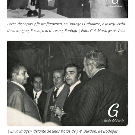
Peret, de copas y fiesta flamenca, en Bodegas Caballero, a la izquierda
de la imagen, Rosso; a la derecha, Pantoja | Foto: Col. María Jesús Vela.
| En la imagen, delante de unas botas de J.W. Burdon, de Bodegas