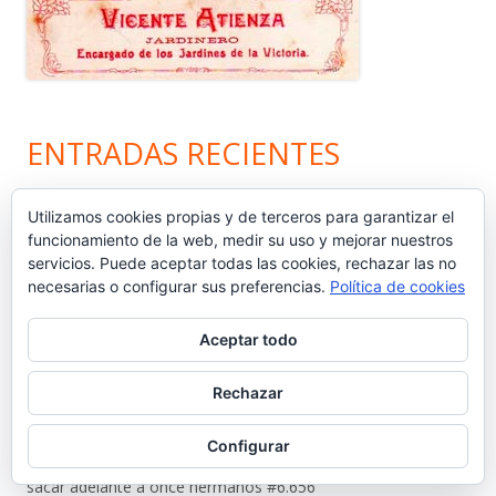
ENTRADAS RECIENTES
Nos vamos de vacaciones #6.660
Utilizamos cookies propias y de terceros para garantizar el
funcionamiento de la web, medir su uso y mejorar nuestros
servicios. Puede aceptar todas las cookies, rechazar las no
¿Dónde está Calleja? #6.659
necesarias o configurar sus preferencias.
Política de cookies
Carta protesta a Don Pedro Muñoz Seca #6.658
Aceptar todo
El antiguo campo del Racing y la iniciativa solidaria de Elías
Rechazar
Ahuja #6.657
Configurar
Sebastián Gómez Sánchez, ‘Tani’. El frutero que ayudó a
sacar adelante a once hermanos #6.656