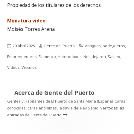
Propiedad de los titulares de los derechos
Miniatura video:
Moisés Torres Arena
Publicado
Autor
Categorías
20 abril 2025
Gente del Puerto
Antiguos
,
bodegueros
,
el
Emprendedores
,
Flamenco
,
Heterodoxos
,
Nos dejaron
,
Salseo
,
Videos
,
Vínculos
Acerca de
Gente del Puerto
Gentes y Habitantes de El Puerto de Santa María (España). Caras
conocidas, caras anónimas, la savia del Rey Sabio.
Ver todas las
entradas de Gente del Puerto