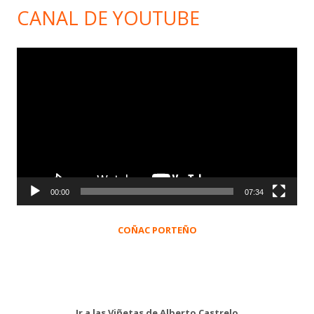
CANAL DE YOUTUBE
Reproductor
de
vídeo
00:00
07:34
COÑAC PORTEÑO
Ir a las Viñetas de Alberto Castrelo