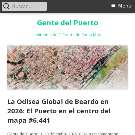
Buscar:
Menú
Menú
principal
Saltar
Gente del Puerto
al
contenido
Habitantes de El Puerto de Santa María
La Odisea Global de Beardo en
2026: El Puerto en el centro del
mapa #6.441
Autor
Publicado
para La O
Gente del Puerto
28 diciembre 2025
Deja un comentario