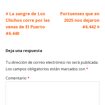
Artículo
Artículo
La sangre de Los
Portuenses que en
Navegación
anterior
siguiente
Chichos corre por las
2025 nos dejaron
de
venas de El Puerto
#6.442
#6.440
entradas
Deja una respuesta
Tu dirección de correo electrónico no será publicada.
Los campos obligatorios están marcados con
*
Comentario
*