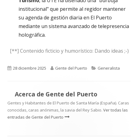
Turismo
, la UTE ha diseñado una "burbuja
institucional" que permite al regidor mantener
su agenda de gestión diaria en El Puerto
mediante un sistema avanzado de telepresencia
holográfica.
[**] Contenido ficticio y humorístico: Dando ideas ;-)
Publicado
Autor
Categorías
28 diciembre 2025
Gente del Puerto
Generalista
el
Acerca de
Gente del Puerto
Gentes y Habitantes de El Puerto de Santa María (España). Caras
conocidas, caras anónimas, la savia del Rey Sabio.
Ver todas las
entradas de Gente del Puerto