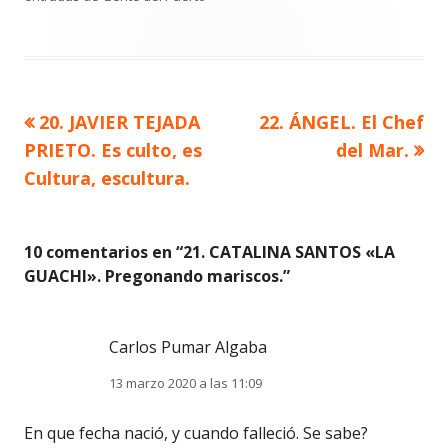
Artículo
Artículo
20. JAVIER TEJADA
22. ÁNGEL. El Chef
Navegación
anterior
siguiente
PRIETO. Es culto, es
del Mar.
de
Cultura, escultura.
entradas
10 comentarios en “
21. CATALINA SANTOS «LA
GUACHI». Pregonando mariscos.
”
Carlos Pumar Algaba
13 marzo 2020 a las 11:09
En que fecha nació, y cuando falleció. Se sabe?