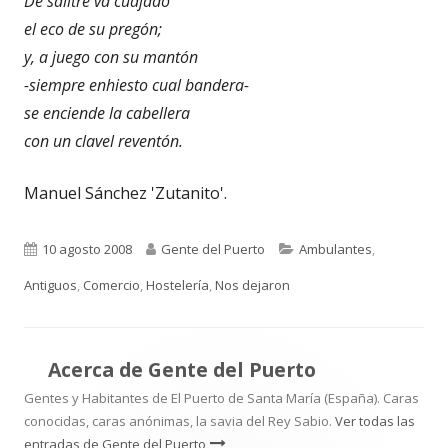
De salitre va cuajado
el eco de su pregón;
y, a juego con su mantón
-siempre enhiesto cual bandera-
se enciende la cabellera
con un clavel reventón.
Manuel Sánchez 'Zutanito'.
Publicado
Autor
Categorías
10 agosto 2008
Gente del Puerto
Ambulantes
,
el
Antiguos
,
Comercio
,
Hostelería
,
Nos dejaron
Acerca de
Gente del Puerto
Gentes y Habitantes de El Puerto de Santa María (España). Caras
conocidas, caras anónimas, la savia del Rey Sabio.
Ver todas las
entradas de Gente del Puerto