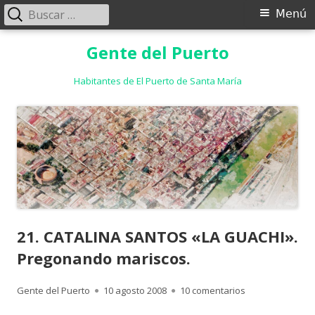
Buscar:
Menú
Menú
principal
Saltar
Gente del Puerto
al
contenido
Habitantes de El Puerto de Santa María
21. CATALINA SANTOS «LA GUACHI».
Pregonando mariscos.
Autor
Publicado
en 21. CATALINA
Gente del Puerto
10 agosto 2008
10 comentarios
el