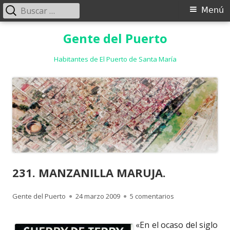
Buscar:
Menú
Menú
principal
Saltar
Gente del Puerto
al
contenido
Habitantes de El Puerto de Santa María
231. MANZANILLA MARUJA.
Autor
Publicado
en 231. MANZANIL
Gente del Puerto
24 marzo 2009
5 comentarios
el
«En el ocaso del siglo