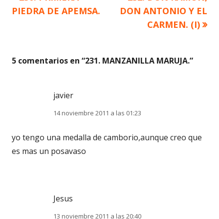
Navegación
anterior
siguiente
PIEDRA DE APEMSA.
DON ANTONIO Y EL
de
CARMEN. (I)
entradas
5 comentarios en “
231. MANZANILLA MARUJA.
”
javier
14 noviembre 2011 a las 01:23
yo tengo una medalla de camborio,aunque creo que
es mas un posavaso
Jesus
13 noviembre 2011 a las 20:40