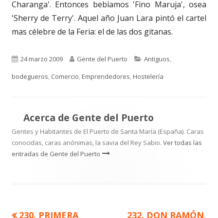
Charanga'. Entonces bebíamos 'Fino Maruja', osea
'Sherry de Terry'. Aquel año Juan Lara pintó el cartel
mas célebre de la Feria: el de las dos gitanas.
Publicado
Autor
Categorías
24 marzo 2009
Gente del Puerto
Antiguos
,
el
bodegueros
,
Comercio
,
Emprendedores
,
Hostelería
Acerca de
Gente del Puerto
Gentes y Habitantes de El Puerto de Santa María (España). Caras
conocidas, caras anónimas, la savia del Rey Sabio.
Ver todas las
entradas de Gente del Puerto
Artículo
Artículo
230. PRIMERA
232. DON RAMÓN,