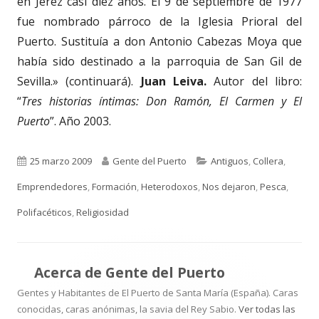
en Jerez casi diez años. El 9 de septiembre de 1977
fue nombrado párroco de la Iglesia Prioral del
Puerto. Sustituía a don Antonio Cabezas Moya que
había sido destinado a la parroquia de San Gil de
Sevilla.» (continuará).
Juan Leiva.
Autor del libro:
“
Tres historias íntimas: Don Ramón, El Carmen y El
Puerto
”. Año 2003.
Publicado
Autor
Categorías
25 marzo 2009
Gente del Puerto
Antiguos
,
Collera
,
el
Emprendedores
,
Formación
,
Heterodoxos
,
Nos dejaron
,
Pesca
,
Polifacéticos
,
Religiosidad
Acerca de
Gente del Puerto
Gentes y Habitantes de El Puerto de Santa María (España). Caras
conocidas, caras anónimas, la savia del Rey Sabio.
Ver todas las