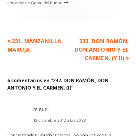
entradas de Gente del Puerto
Artículo
Artículo
231. MANZANILLA
233. DON RAMÓN,
Navegación
anterior
siguiente
MARUJA.
DON ANTONIO Y EL
de
CARMEN. (Y II)
entradas
6 comentarios en “
232. DON RAMÓN, DON
ANTONIO Y EL CARMEN. (I)
”
miguel
12 diciembre 2012 a las 20:33
Las verdades, muchas veces, ponen los ojos a