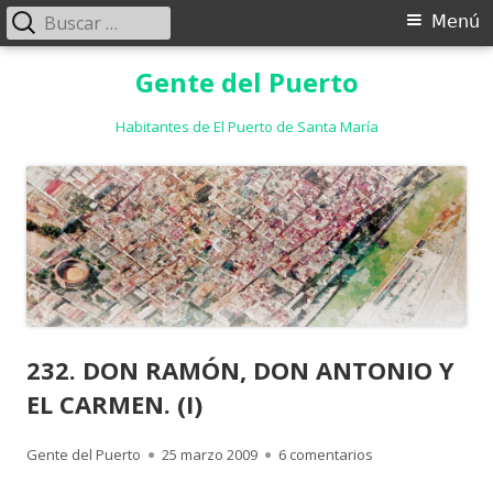
Buscar:
Menú
Menú
principal
Saltar
Gente del Puerto
al
contenido
Habitantes de El Puerto de Santa María
232. DON RAMÓN, DON ANTONIO Y
EL CARMEN. (I)
Autor
Publicado
en 232. DON RAMÓ
Gente del Puerto
25 marzo 2009
6 comentarios
el