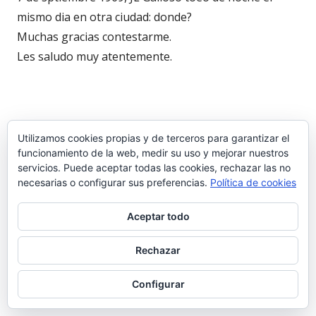
mismo dia en otra ciudad: donde?
Muchas gracias contestarme.
Les saludo muy atentemente.
ISABEL RODRIGUEZ PEREZ
Utilizamos cookies propias y de terceros para garantizar el
22 octubre 2010 a las 18:38
funcionamiento de la web, medir su uso y mejorar nuestros
servicios. Puede aceptar todas las cookies, rechazar las no
necesarias o configurar sus preferencias.
Política de cookies
soy nieta de manuel rodriguez ( apodado el bicho)
mulillero de la plaza del puerto
Aceptar todo
Rechazar
rafael angel
Configurar
10 agosto 2009 a las 18:33