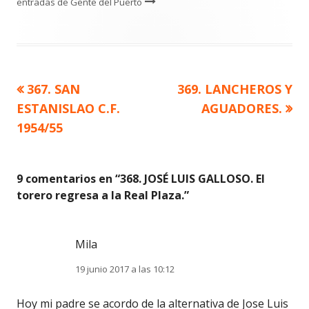
entradas de Gente del Puerto
Artículo
Artículo
367. SAN
369. LANCHEROS Y
Navegación
anterior
siguiente
ESTANISLAO C.F.
AGUADORES.
de
1954/55
entradas
9 comentarios en “
368. JOSÉ LUIS GALLOSO. El
torero regresa a la Real Plaza.
”
Mila
19 junio 2017 a las 10:12
Hoy mi padre se acordo de la alternativa de Jose Luis