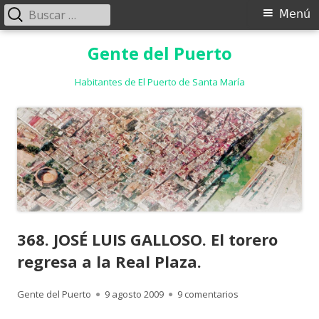
Buscar:
Menú
Menú
principal
Saltar
Gente del Puerto
al
contenido
Habitantes de El Puerto de Santa María
368. JOSÉ LUIS GALLOSO. El torero
regresa a la Real Plaza.
Autor
Publicado
en 368. JOSÉ LUIS 
Gente del Puerto
9 agosto 2009
9 comentarios
el