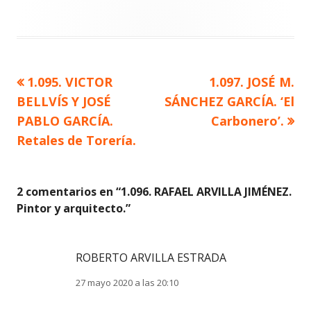
Artículo
Artículo
1.095. VICTOR
1.097. JOSÉ M.
Navegación
anterior
siguiente
BELLVÍS Y JOSÉ
SÁNCHEZ GARCÍA. ‘El
de
PABLO GARCÍA.
Carbonero’.
Retales de Torería.
entradas
2 comentarios en “
1.096. RAFAEL ARVILLA JIMÉNEZ.
Pintor y arquitecto.
”
ROBERTO ARVILLA ESTRADA
27 mayo 2020 a las 20:10