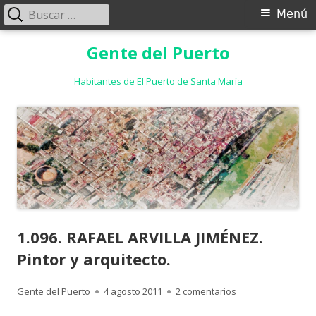
Buscar:
Menú
Menú
principal
Saltar
Gente del Puerto
al
contenido
Habitantes de El Puerto de Santa María
1.096. RAFAEL ARVILLA JIMÉNEZ.
Pintor y arquitecto.
Autor
Publicado
en 1.096. RAFAEL AR
Gente del Puerto
4 agosto 2011
2 comentarios
el