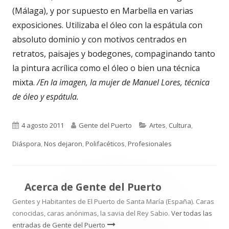
(Málaga), y por supuesto en Marbella en varias
exposiciones. Utilizaba el óleo con la espátula con
absoluto dominio y con motivos centrados en
retratos, paisajes y bodegones, compaginando tanto
la pintura acrílica como el óleo o bien una técnica
mixta.
/En la imagen, la mujer de Manuel Lores, técnica
de óleo y espátula.
Publicado
Autor
Categorías
4 agosto 2011
Gente del Puerto
Artes
,
Cultura
,
el
Diáspora
,
Nos dejaron
,
Polifacéticos
,
Profesionales
Acerca de
Gente del Puerto
Gentes y Habitantes de El Puerto de Santa María (España). Caras
conocidas, caras anónimas, la savia del Rey Sabio.
Ver todas las
entradas de Gente del Puerto