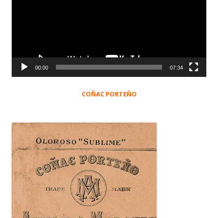
vídeo
00:00
07:34
COÑAC PORTEÑO