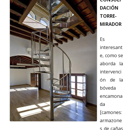
DACIÓN
TORRE-
MIRADOR
Es
interesant
e, como se
aborda la
intervenci
ón de la
bóveda
encamona
da
[camones:
armazone
s de cañas