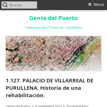
Buscar:
Menú
Menú
principal
Saltar
Gente del Puerto
al
contenido
Habitantes de El Puerto de Santa María
1.127. PALACIO DE VILLARREAL DE
PURULLENA. Historia de una
rehabilitación.
Autor
Publicado
en 1.127. PA
Gente del Puerto
4 septiembre 2011
18 comentarios