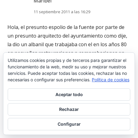
Maribel
11 septiembre 2011 a las 16:29
Hola, el presunto espolio de la fuente por parte de
un presunto arquitecto del ayuntamiento como dije,
la dio un albanil que trabajaba con el en los años 80
en pequeñas restauraciones o comprobaciones en
Utilizamos cookies propias y de terceros para garantizar el
este palacio, he perdido la pista de dicho albanil pero
funcionamiento de la web, medir su uso y mejorar nuestros
se quien es y donde vive su familia y podria ser un
servicios. Puede aceptar todas las cookies, rechazar las no
buen testigo del presuento delito, aunque como digo
necesarias o configurar sus preferencias.
Política de cookies
hace unos años que no lo veo.
Aceptar todo
Esto es lo que hay, un saludo y gracias por su interes
Rechazar
que es el de todos en estos temas.
Configurar