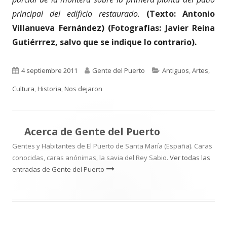
principal del edificio restaurado.
(Texto: Antonio
Villanueva Fernández) (Fotografías: Javier Reina
Gutiérrrez, salvo que se indique lo contrario).
Publicado
Autor
Categorías
4 septiembre 2011
Gente del Puerto
Antiguos
,
Artes
,
el
Cultura
,
Historia
,
Nos dejaron
Acerca de
Gente del Puerto
Gentes y Habitantes de El Puerto de Santa María (España). Caras
conocidas, caras anónimas, la savia del Rey Sabio.
Ver todas las
entradas de Gente del Puerto