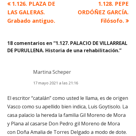
Artículo
Artículo
1.126. PLAZA DE
1.128. PEPE
Navegación
anterior
siguiente
LAS GALERAS.
ORDÓÑEZ GARCÍA.
de
Grabado antiguo.
Filósofo.
entradas
18 comentarios en “
1.127. PALACIO DE VILLARREAL
DE PURULLENA. Historia de una rehabilitación.
”
Martina Scheper
17 mayo 2021 a las 21:16
El escritor “catalán” como usted le llama, es de origen
Vasco como su apellido bien indica, Luis Goytisolo. La
casa palacio la hereda la familia Gil Moreno de Mora
y Plana al casarse Don Pedro gil Moreno de Mora
con Doña Amalia de Torres Delgado a modo de dote.