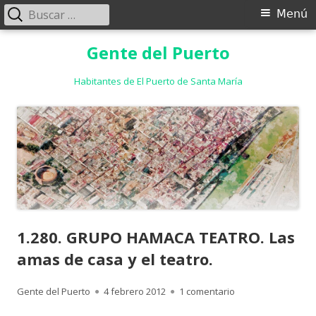
Buscar:
Menú
Menú
principal
Saltar
Gente del Puerto
al
contenido
Habitantes de El Puerto de Santa María
1.280. GRUPO HAMACA TEATRO. Las
amas de casa y el teatro.
Autor
Publicado
en 1.280. GRUPO H
Gente del Puerto
4 febrero 2012
1 comentario
el