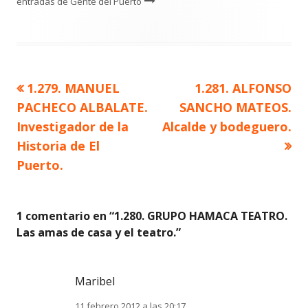
entradas de Gente del Puerto
Artículo
Artículo
1.279. MANUEL
1.281. ALFONSO
Navegación
anterior
siguiente
PACHECO ALBALATE.
SANCHO MATEOS.
de
Investigador de la
Alcalde y bodeguero.
Historia de El
entradas
Puerto.
1 comentario en “
1.280. GRUPO HAMACA TEATRO.
Las amas de casa y el teatro.
”
Maribel
11 febrero 2012 a las 20:17