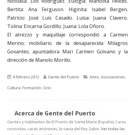
Nicolasa: Loli Rodríguez. Eulogia: Manolita Felices.
Bertita: Ana Ferguson. Higinita: Isabel Bergen.
Patricio: José Luis Casado. Luisa: Juana Clavero.
Tolina: Encarna Gordillo. Juana: Lola Oñoro.
El atrezzo y maquillaje correspondió a Carmen
Merino; mobiliario de la desaparecida Milagros
Govantes; apuntadora Mari Carmen Golvano y la
dirección de Manolo Morillo.
Publicado
Autor
Categorías
4 febrero 2012
Gente del Puerto
Artes
,
Asociaciones
,
el
Cultura
,
Formación
,
Ocio
Acerca de
Gente del Puerto
Gentes y Habitantes de El Puerto de Santa María (España). Caras
conocidas, caras anónimas, la savia del Rey Sabio.
Ver todas las