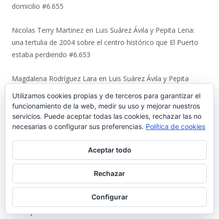
domicilio #6.655
Nicolas Terry Martinez
en
Luis Suárez Ávila y Pepita Lena:
una tertulia de 2004 sobre el centro histórico que El Puerto
estaba perdiendo #6.653
Magdalena Rodríguez Lara
en
Luis Suárez Ávila y Pepita
Lena: una tertulia de 2004 sobre el centro histórico que El
Utilizamos cookies propias y de terceros para garantizar el
Puerto estaba perdiendo #6.653
funcionamiento de la web, medir su uso y mejorar nuestros
servicios. Puede aceptar todas las cookies, rechazar las no
Juan
en
Urbaluz, cuando El Puerto se vistió la americana
necesarias o configurar sus preferencias.
Política de cookies
#6.652
Aceptar todo
Manuel Almisas Albéndiz
en
Uno a uno: el cruel destino de los
Rechazar
jóvenes comunistas de El Puerto tras el golpe militar de 1936
(y II) #6.644
Configurar
Karl Ajote
en
Los últimos coletazos de una enseñanza