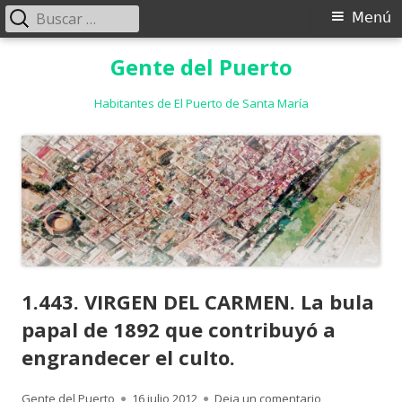
Buscar:
Menú
Menú
principal
Saltar
Gente del Puerto
al
contenido
Habitantes de El Puerto de Santa María
1.443. VIRGEN DEL CARMEN. La bula
papal de 1892 que contribuyó a
engrandecer el culto.
Autor
Publicado
para 1.443. VI
Gente del Puerto
16 julio 2012
Deja un comentario