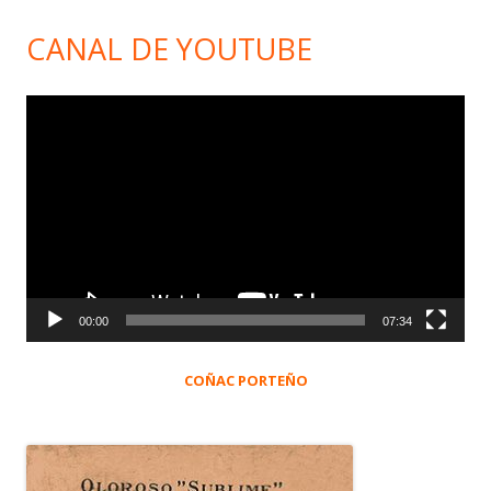
CANAL DE YOUTUBE
Reproductor
de
vídeo
00:00
07:34
COÑAC PORTEÑO