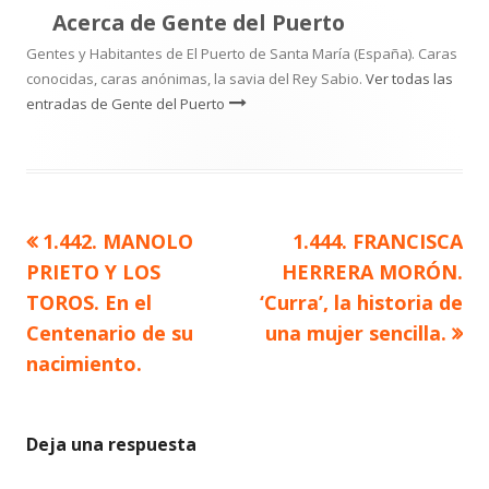
Acerca de
Gente del Puerto
Gentes y Habitantes de El Puerto de Santa María (España). Caras
conocidas, caras anónimas, la savia del Rey Sabio.
Ver todas las
entradas de Gente del Puerto
Artículo
Artículo
1.442. MANOLO
1.444. FRANCISCA
Navegación
anterior
siguiente
PRIETO Y LOS
HERRERA MORÓN.
de
TOROS. En el
‘Curra’, la historia de
Centenario de su
una mujer sencilla.
entradas
nacimiento.
Deja una respuesta