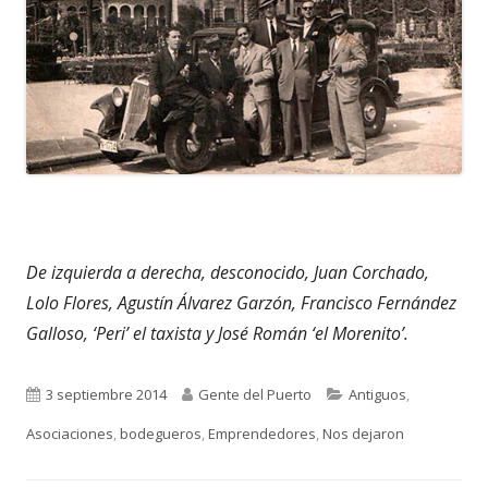
De izquierda a derecha, desconocido, Juan Corchado,
Lolo Flores, Agustín Álvarez Garzón, Francisco Fernández
Galloso, ‘Peri’ el taxista y José Román ‘el Morenito’.
Publicado
Autor
Categorías
3 septiembre 2014
Gente del Puerto
Antiguos
,
el
Asociaciones
,
bodegueros
,
Emprendedores
,
Nos dejaron