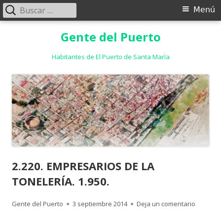
Buscar:
Menú
Menú
principal
Saltar
Gente del Puerto
al
contenido
Habitantes de El Puerto de Santa María
2.220. EMPRESARIOS DE LA
TONELERÍA. 1.950.
Autor
Publicado
para 2.2
Gente del Puerto
3 septiembre 2014
Deja un comentario
el