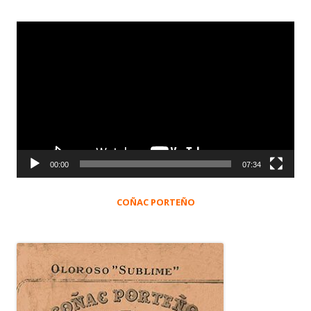
Reproductor
de
vídeo
00:00
07:34
COÑAC PORTEÑO