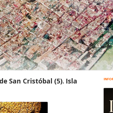
de San Cristóbal (5). Isla
INFO
Ba
lat
pri