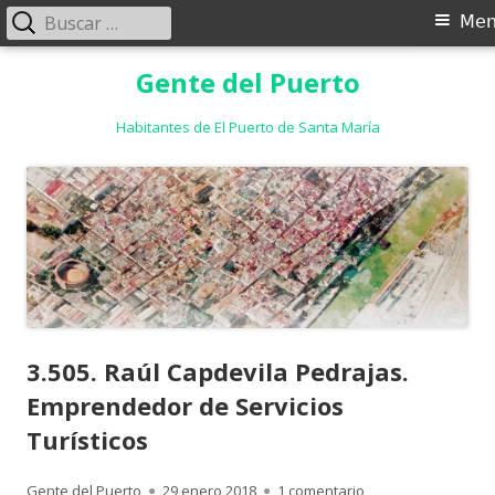
Buscar:
Menú
Me
principal
Saltar
Gente del Puerto
al
contenido
Habitantes de El Puerto de Santa María
3.505. Raúl Capdevila Pedrajas.
Emprendedor de Servicios
Turísticos
Autor
Publicado
en 3.505. Raúl Capd
Gente del Puerto
29 enero 2018
1 comentario