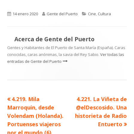
Publicado
Autor
Categorías
14 enero 2020
Gente del Puerto
Cine
,
Cultura
el
Acerca de
Gente del Puerto
Gentes y Habitantes de El Puerto de Santa María (España). Caras
conocidas, caras anónimas, la savia del Rey Sabio.
Ver todas las
entradas de Gente del Puerto
Artículo
Artículo
4.219. Mila
4.221. La Viñeta de
Navegación
anterior
siguiente
Marroquin, desde
@elDescosido. Una
de
Volendam (Holanda).
historieta de Radio
Portuenses viajeros
Entuerto
entradas
por el mundo (6)