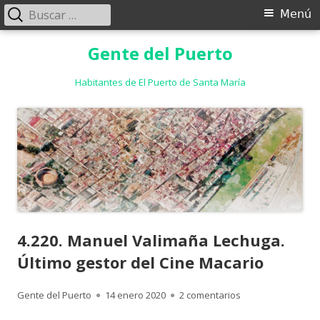
Buscar:
Menú
Menú
principal
Saltar
Gente del Puerto
al
contenido
Habitantes de El Puerto de Santa María
4.220. Manuel Valimaña Lechuga.
Último gestor del Cine Macario
Autor
Publicado
en 4.220. Manuel 
Gente del Puerto
14 enero 2020
2 comentarios
el