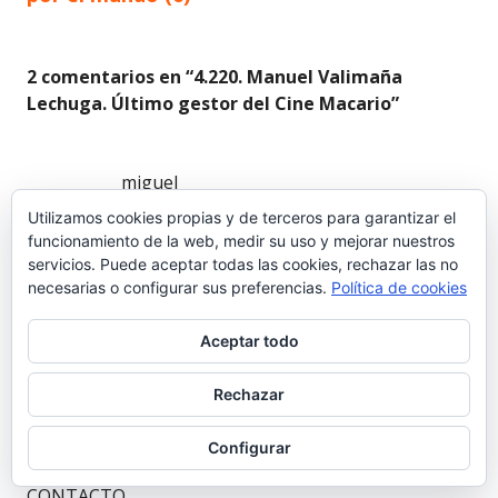
2 comentarios en “
4.220. Manuel Valimaña
Lechuga. Último gestor del Cine Macario
”
miguel
Utilizamos cookies propias y de terceros para garantizar el
24 febrero 2020 a las 23:02
funcionamiento de la web, medir su uso y mejorar nuestros
servicios. Puede aceptar todas las cookies, rechazar las no
VIVO EN TERUEL, PERO HE VIVIDO EN EL PUERTO
necesarias o configurar sus preferencias.
Política de cookies
VARIOS AÑOS EN LA CALLE LARGA 95 LO QUE ERA LA
PENSIÓN DE MI TÍA MANOLITA, O LA PENSIÓN
Aceptar todo
ANDALUZA AL LADO DEL BAR VEGA Y YO IBA AL
Rechazar
CINE CADA VEZ QUE CAMBIABAN LAS PELÍCULAS Y
SOLÍAMOS HABLAR MUCHO ÉL Y YO. CON EL
Configurar
HERMANO NO TANTO. ME GUSTARÍA TENER ALGÚN
CONTACTO.