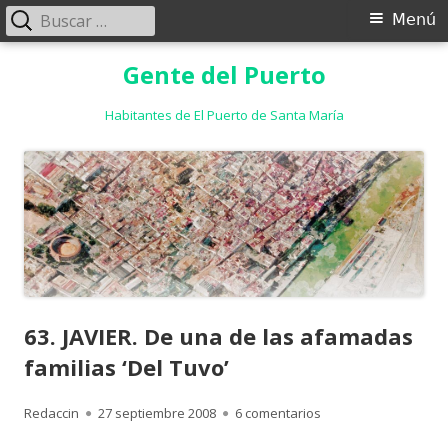
Buscar:
Menú
Menú
principal
Saltar
Gente del Puerto
al
contenido
Habitantes de El Puerto de Santa María
63. JAVIER. De una de las afamadas
familias ‘Del Tuvo’
Autor
Publicado
en 63. JAVIER. De una
Redaccin
27 septiembre 2008
6 comentarios
el