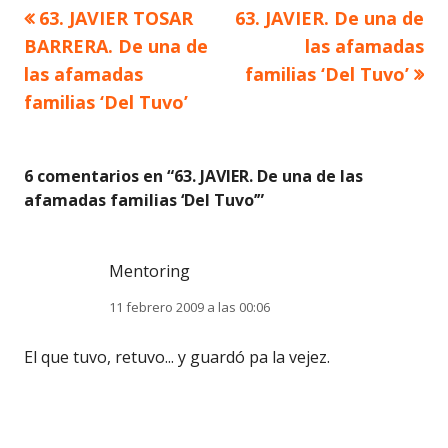
Artículo
Artículo
63. JAVIER TOSAR
63. JAVIER. De una de
Navegación
anterior
siguiente
BARRERA. De una de
las afamadas
de
las afamadas
familias ‘Del Tuvo’
familias ‘Del Tuvo’
entradas
6 comentarios en “
63. JAVIER. De una de las
afamadas familias ‘Del Tuvo’
”
Mentoring
11 febrero 2009 a las 00:06
El que tuvo, retuvo... y guardó pa la vejez.