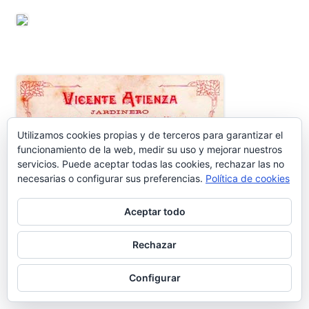
Utilizamos cookies propias y de terceros para garantizar el
funcionamiento de la web, medir su uso y mejorar nuestros
servicios. Puede aceptar todas las cookies, rechazar las no
ENTRADAS RECIENTES
necesarias o configurar sus preferencias.
Política de cookies
Aceptar todo
Nos vamos de vacaciones #6.660
Rechazar
¿Dónde está Calleja? #6.659
Configurar
Carta protesta a Don Pedro Muñoz Seca #6.658