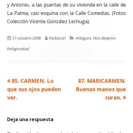
y Antonio, a las puertas de su vivienda en la calle de
La Palma, casi esquina con la Calle Comedias. (Fotos
Colección Vicente González Lechuga).
Publicado
Autor
Categorías
21 octubre 2008
Redaccin
Antiguos
,
Nos dejaron
,
el
Religiosidad
Artículo
Artículo
85. CARMEN. Lo
87. MARICARMEN.
Navegación
anterior
siguiente
que sus ojos pueden
Buenas manos que
de
ver.
curan.
entradas
Deja una respuesta