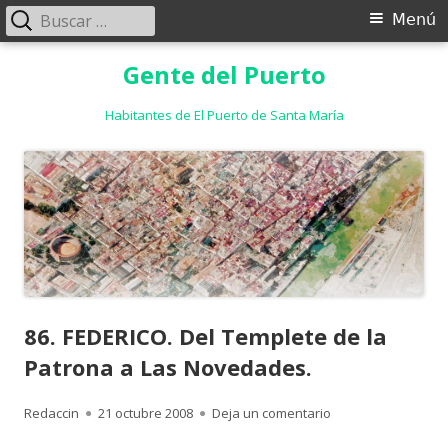
Buscar:
Menú
Menú
principal
Saltar
Gente del Puerto
al
contenido
Habitantes de El Puerto de Santa María
86. FEDERICO. Del Templete de la
Patrona a Las Novedades.
Autor
Publicado
para 86. FEDERICO.
Redaccin
21 octubre 2008
Deja un comentario
el