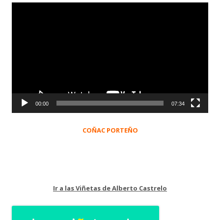
Reproductor
de
vídeo
00:00
07:34
COÑAC PORTEÑO
Ir a las Viñetas de Alberto Castrelo