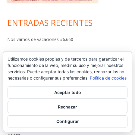
ENTRADAS RECIENTES
Nos vamos de vacaciones #6.660
¿Dónde está Calleja? #6.659
Utilizamos cookies propias y de terceros para garantizar el
funcionamiento de la web, medir su uso y mejorar nuestros
Carta protesta a Don Pedro Muñoz Seca #6.658
servicios. Puede aceptar todas las cookies, rechazar las no
necesarias o configurar sus preferencias.
Política de cookies
El antiguo campo del Racing y la iniciativa solidaria de Elías
Ahuja #6.657
Aceptar todo
Sebastián Gómez Sánchez, ‘Tani’. El frutero que ayudó a
Rechazar
sacar adelante a once hermanos #6.656
Configurar
La viñeta de Alberto Castrelo. Se hacen fiestas a domicilio