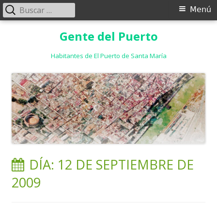
Buscar:
Menú
Menú
principal
Saltar
Gente del Puerto
al
contenido
Habitantes de El Puerto de Santa María
DÍA:
12 DE SEPTIEMBRE DE
2009