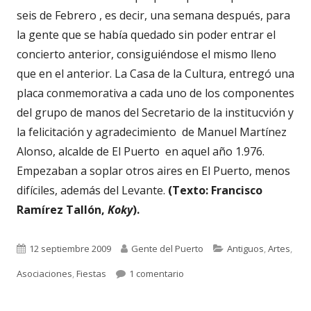
seis de Febrero , es decir, una semana después, para
la gente que se había quedado sin poder entrar el
concierto anterior, consiguiéndose el mismo lleno
que en el anterior. La Casa de la Cultura, entregó una
placa conmemorativa a cada uno de los componentes
del grupo de manos del Secretario de la institucvión y
la felicitación y agradecimiento de Manuel Martínez
Alonso, alcalde de El Puerto en aquel año 1.976.
Empezaban a soplar otros aires en El Puerto, menos
difíciles, además del Levante.
(Texto: Francisco
Ramírez Tallón,
Koky
).
Publicado
Autor
Categorías
12 septiembre 2009
Gente del Puerto
Antiguos
,
Artes
,
el
en 402. EL GRAN ACONTECIMIEN
Asociaciones
,
Fiestas
1 comentario