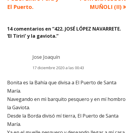
de
El Puerto.
MUÑOLI (II)
entradas
14 comentarios en “
422. JOSÉ LÓPEZ NAVARRETE.
‘El Tiriri’ y la gaviota.
”
Jose Joaquín
17 diciembre 2020 a las 00:43
Bonita es la Bahía que divisa a El Puerto de Santa
María.
Navegando en mì barquito pesquero y en mí hombro
la Gaviota.
Desde la Borda divisó mí tierra, El Puerto de Santa
María.
Ya en el muelle pesquero y deseando llegar a mí casa.