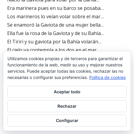
Era marinera pues en su barco se posaba…
Los marineros lo veían volar sobre el mar…
Se enamoró la Gaviota de una mujer bella…
Ella fue la rosa de la Gaviota y de su Bahía…
El Tiriri y su gaviota por la Bahía volarán…
El cielo ya contempla a los dos en el mar…
Esposa y marinero en su tierra y en su mar…
Utilizamos cookies propias y de terceros para garantizar el
funcionamiento de la web, medir su uso y mejorar nuestros
7-10-2.009
servicios. Puede aceptar todas las cookies, rechazar las no
necesarias o configurar sus preferencias.
Política de cookies
Aceptar todo
Jóse Joaquin López Amador (hijo) Caridad
(nuera)
Rechazar
7 octubre 2009 a las 00:20
Configurar
Soy Jóse Joaquín, hijo. Llevo el nombre de mi padre