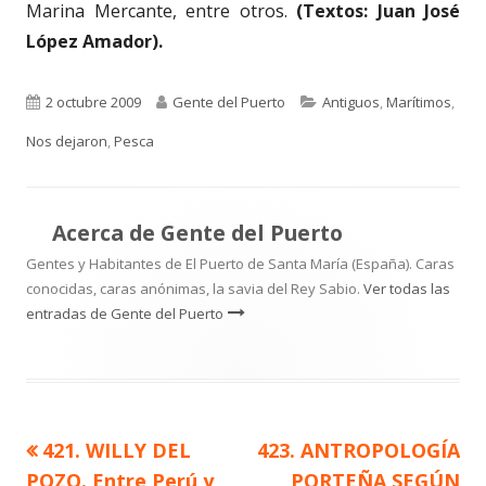
Marina Mercante, entre otros.
(Textos: Juan José
López Amador).
Publicado
Autor
Categorías
2 octubre 2009
Gente del Puerto
Antiguos
,
Marítimos
,
el
Nos dejaron
,
Pesca
Acerca de
Gente del Puerto
Gentes y Habitantes de El Puerto de Santa María (España). Caras
conocidas, caras anónimas, la savia del Rey Sabio.
Ver todas las
entradas de Gente del Puerto
Artículo
Artículo
421. WILLY DEL
423. ANTROPOLOGÍA
Navegación
anterior
siguiente
POZO. Entre Perú y
PORTEÑA SEGÚN