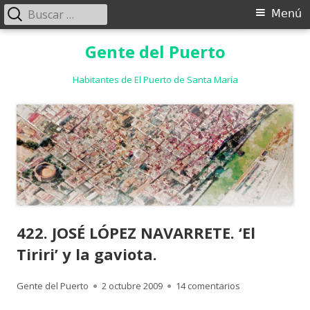
Buscar:
Menú
Menú
principal
Saltar
Gente del Puerto
al
contenido
Habitantes de El Puerto de Santa María
422. JOSÉ LÓPEZ NAVARRETE. ‘El
Tiriri’ y la gaviota.
Autor
Publicado
en 422. JOSÉ LÓPE
Gente del Puerto
2 octubre 2009
14 comentarios
el