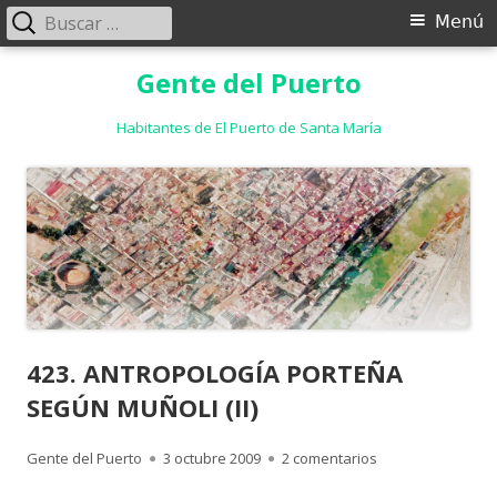
Buscar:
Menú
Menú
principal
Saltar
Gente del Puerto
al
contenido
Habitantes de El Puerto de Santa María
423. ANTROPOLOGÍA PORTEÑA
SEGÚN MUÑOLI (II)
Autor
Publicado
en 423. ANTROPO
Gente del Puerto
3 octubre 2009
2 comentarios
el