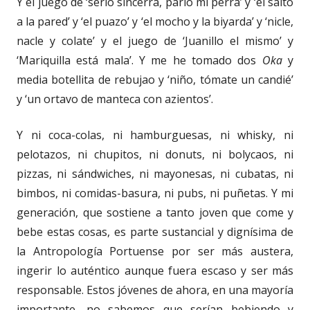
Y el juego de ‘serío sincerra, parió mi perra’ y ‘el salto
a la pared’ y ‘el puazo’ y ‘el mocho y la biyarda’ y ‘nicle,
nacle y colate’ y el juego de ‘Juanillo el mismo’ y
‘Mariquilla está mala’. Y me he tomado dos
Oka
y
media botellita de rebujao y ‘niño, tómate un candié’
y ‘un ortavo de manteca con azientos’.
Y ni coca-colas, ni hamburguesas, ni whisky, ni
pelotazos, ni chupitos, ni donuts, ni bolycaos, ni
pizzas, ni sándwiches, ni mayonesas, ni cubatas, ni
bimbos, ni comidas-basura, ni pubs, ni puñetas. Y mi
generación, que sostiene a tanto joven que come y
bebe estas cosas, es parte sustancial y dignísima de
la Antropología Portuense por ser más austera,
ingerir lo auténtico aunque fuera escaso y ser más
responsable. Estos jóvenes de ahora, en una mayoría
importante, no sabemos que serían bebiendo y