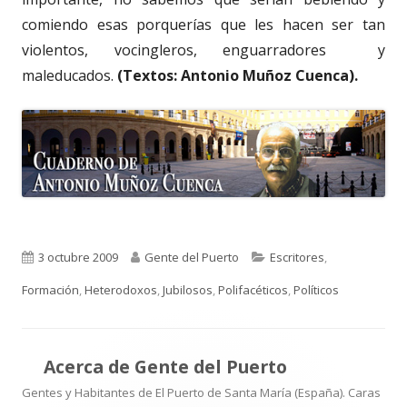
comiendo esas porquerías que les hacen ser tan
violentos, vocingleros, enguarradores y
maleducados.
(Textos: Antonio Muñoz Cuenca).
Publicado
Autor
Categorías
3 octubre 2009
Gente del Puerto
Escritores
,
el
Formación
,
Heterodoxos
,
Jubilosos
,
Polifacéticos
,
Políticos
Acerca de
Gente del Puerto
Gentes y Habitantes de El Puerto de Santa María (España). Caras