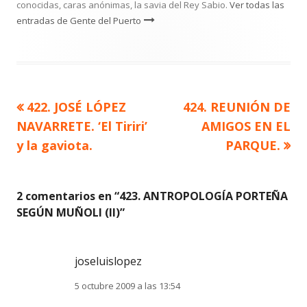
conocidas, caras anónimas, la savia del Rey Sabio.
Ver todas las
entradas de Gente del Puerto
Artículo
Artículo
422. JOSÉ LÓPEZ
424. REUNIÓN DE
Navegación
anterior
siguiente
NAVARRETE. ‘El Tiriri’
AMIGOS EN EL
de
y la gaviota.
PARQUE.
entradas
2 comentarios en “
423. ANTROPOLOGÍA PORTEÑA
SEGÚN MUÑOLI (II)
”
joseluislopez
5 octubre 2009 a las 13:54