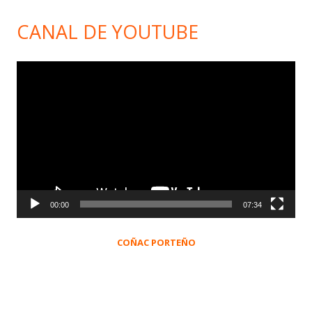
CANAL DE YOUTUBE
Reproductor
de
vídeo
00:00
07:34
COÑAC PORTEÑO