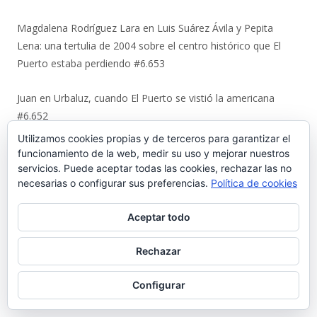
Magdalena Rodríguez Lara
en
Luis Suárez Ávila y Pepita
Lena: una tertulia de 2004 sobre el centro histórico que El
Puerto estaba perdiendo #6.653
Juan
en
Urbaluz, cuando El Puerto se vistió la americana
#6.652
Utilizamos cookies propias y de terceros para garantizar el
Manuel Almisas Albéndiz
en
Uno a uno: el cruel destino de los
funcionamiento de la web, medir su uso y mejorar nuestros
jóvenes comunistas de El Puerto tras el golpe militar de 1936
servicios. Puede aceptar todas las cookies, rechazar las no
necesarias o configurar sus preferencias.
Política de cookies
(y II) #6.644
Aceptar todo
Karl Ajote
en
Los últimos coletazos de una enseñanza
basada en el miedo #6.651
Rechazar
José Antonio Cots Rojas
en
Los últimos coletazos de una
Configurar
enseñanza basada en el miedo #6.651