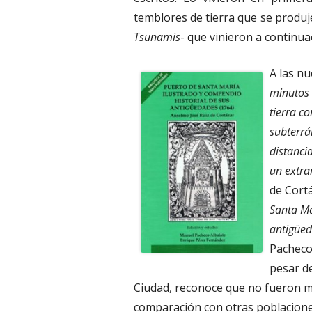
temblores de tierra que se produj
Tsunamis
- que vinieron a continua
A las nu
minutos 
tierra c
subterrá
distanci
un extra
de Cortá
Santa Ma
antigüed
Pacheco
pesar de
Ciudad, reconoce que no fueron m
comparación con otras poblaciones