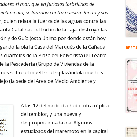
dores el mar, que en furiosos torbellinos de
etimiento, se lanzaba contra nuestro Puerto y sus
, quien relata la fuerza de las aguas contra las
ta Catalina o el fortín de la Laja; destruyó las
tón y de Guía (esta última por donde están hoy
egando la ola la Casa del Marqués de la Cañada
REST
 cuarteles de la Plaza del Polvorista (el Teatro
e la Pescadería (Grupo de Viviendas de la
ones sobre el muelle o desplazándola muchos
ejo (la sede del Area de Medio Ambiente y
A las 12 del mediodía hubo otra réplica
del temblor, y una nueva y
desproporcionada ola. Algunos
estudiosos del maremoto en la capital