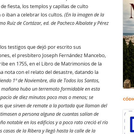
 fiesta, los templos y capillas de culto
 o iban a celebrar los cultos
. (En la imagen de la
lmo Ruiz de Cortázar, ed. de Pacheco Albalate y Pérez
los testigos que dejó por escrito sus
ones, el presbítero Joseph Fernández Mancebo,
ibe en 1755, en el Libro de Matrimonios de la
na nota con el relato del desastre, datando la
iendo 1º de Noviembre, día de Todos los Santos,
la mañana hubo un terremoto formidable en esta
espacio de diez minutos poco mas o menos; se
CÓDI
ras que sirven de remate a la portada que llaman del
astimasen a persona alguna de cuantas salían de
ño notable en los edificios y a poco rato creció el río
casas de la Ribera y llegó hasta la calle de la