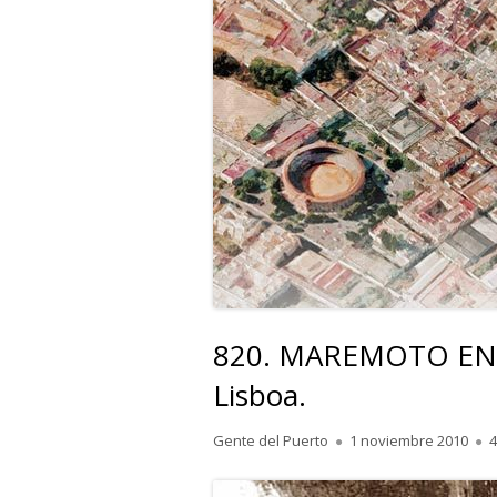
820. MAREMOTO EN E
Lisboa.
Autor
Publicado
Gente del Puerto
1 noviembre 2010
4
el