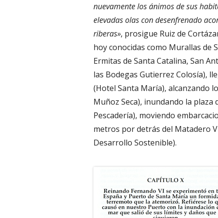
nuevamente los ánimos de sus habita
elevadas olas con desenfrenado acom
riberas»
, prosigue Ruiz de Cortázar
hoy conocidas como Murallas de San
Ermitas de Santa Catalina, San An
las Bodegas Gutierrez Colosía), ll
(Hotel Santa María), alcanzando los
Muñoz Seca), inundando la plaza d
Pescadería), moviendo embarcaci
metros por detrás del Matadero Vi
Desarrollo Sostenible).