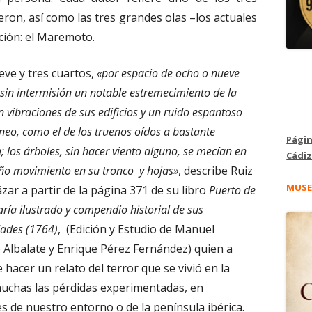
eron, así como las tres grandes olas –los actuales
ción: el Maremoto.
eve y tres cuartos,
«por espacio de ocho o nueve
sin intermisión un notable estremecimiento de la
on vibraciones de sus edificios y un ruido espantoso
neo, como el de los truenos oídos a bastante
Págin
a; los árboles, sin hacer viento alguno, se mecían en
Cádiz
ño movimiento en su tronco y hojas»
, describe Ruiz
MUSE
zar a partir de la página 371 de su libro
Puerto de
ría ilustrado y compendio historial de sus
ades (1764)
, (Edición y Estudio de Manuel
 Albalate y Enrique Pérez Fernández) quien a
 hacer un relato del terror que se vivió en la
uchas las pérdidas experimentadas, en
 de nuestro entorno o de la península ibérica.