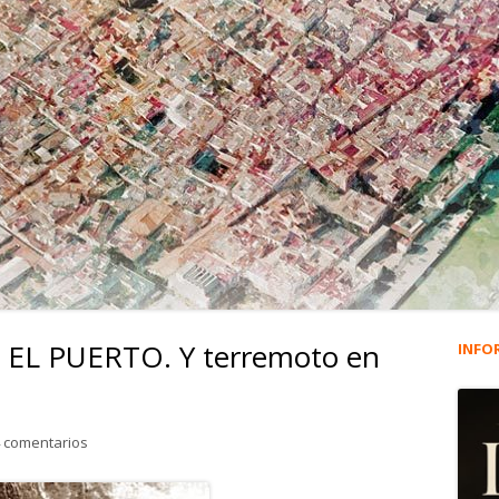
L PUERTO. Y terremoto en
INFO
Ba
lat
en 820. MAREMOTO EN EL PUERTO. Y terremoto en Lisboa.
 comentarios
pri