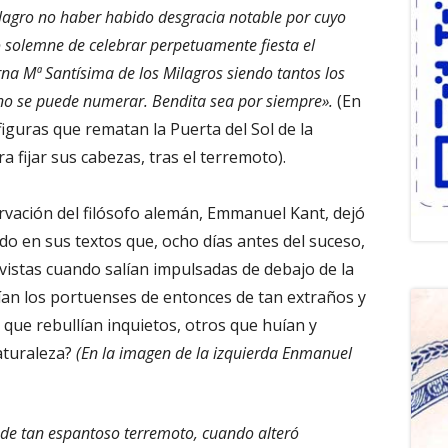
ilagro no haber habido desgracia notable por cuyo
o solemne de celebrar perpetuamente fiesta el
na Mª Santísima de los Milagros siendo tantos los
o se puede numerar. Bendita sea por siempre».
(En
 figuras que rematan la Puerta del Sol de la
a fijar sus cabezas, tras el terremoto).
rvación del filósofo alemán, Emmanuel Kant, dejó
do en sus textos que, ocho días antes del suceso,
vistas cuando salían impulsadas de debajo de la
rían los portuenses de entonces de tan extraños y
ue rebullían inquietos, otros que huían y
aturaleza?
(En la imagen de la izquierda Enmanuel
 de tan espantoso terremoto, cuando alteró