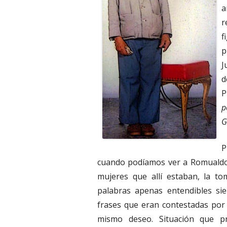
a
r
f
p
J
d
P
p
G
P
cuando podíamos ver a Romualdo 
mujeres que allí estaban, la to
palabras apenas entendibles si
frases que eran contestadas por
mismo deseo. Situación que pr