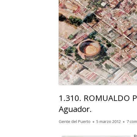
1.310. ROMUALDO PE
Aguador.
Autor
Publicado
Gente del Puerto
5 marzo 2012
7 com
el
R