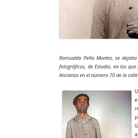
Romualdo Peña Montes, se dejaba 
fotográficos, de Estudio, en los que
Ancianos en el número 70 de la call
U
e
r
p
G
a