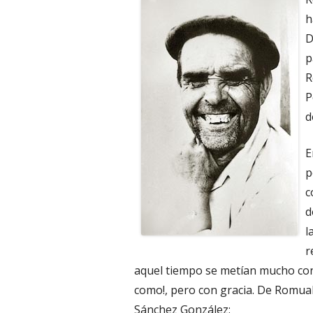
h
D
p
R
P
d
E
p
c
d
l
r
aquel tiempo se metían mucho con 
como!, pero con gracia. De Romual
Sánchez González: