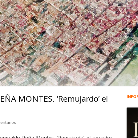
ÑA MONTES. ‘Remujardo’ el
INFO
Ba
lat
en 1.310. ROMUALDO PEÑA MONTES. ‘Remujardo’ el Aguador.
entarios
pri
omualdo Peña Montes, ‘Remujardo’ el aguador,