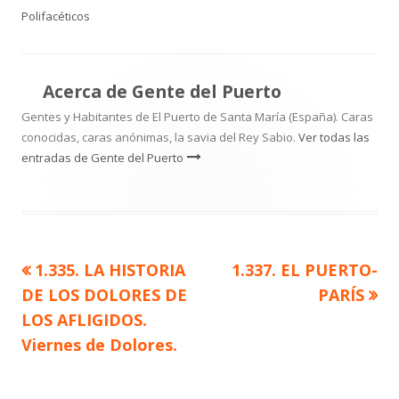
el
Polifacéticos
Acerca de
Gente del Puerto
Gentes y Habitantes de El Puerto de Santa María (España). Caras
conocidas, caras anónimas, la savia del Rey Sabio.
Ver todas las
entradas de Gente del Puerto
Artículo
Artículo
1.335. LA HISTORIA
1.337. EL PUERTO-
Navegación
anterior
siguiente
DE LOS DOLORES DE
PARÍS
de
LOS AFLIGIDOS.
Viernes de Dolores.
entradas