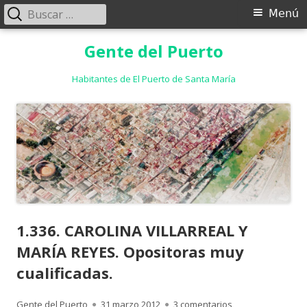
Buscar:
Menú
Menú
principal
Saltar
Gente del Puerto
al
contenido
Habitantes de El Puerto de Santa María
1.336. CAROLINA VILLARREAL Y
MARÍA REYES. Opositoras muy
cualificadas.
Autor
Publicado
en 1.336. CAROLIN
Gente del Puerto
31 marzo 2012
3 comentarios