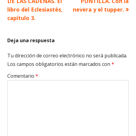
anterior
siguiente
DE LAS CADENAS. El
PUNTILLA. Con la
de
libro del Eclesiastés,
nevera y el tupper.
capítulo 3.
entradas
Deja una respuesta
Tu dirección de correo electrónico no será publicada.
Los campos obligatorios están marcados con
*
Comentario
*