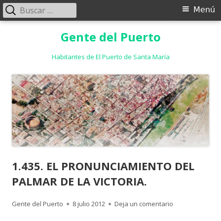
Buscar:
Menú
Menú
principal
Saltar
Gente del Puerto
al
contenido
Habitantes de El Puerto de Santa María
1.435. EL PRONUNCIAMIENTO DEL
PALMAR DE LA VICTORIA.
Autor
Publicado
para 1.435. EL
Gente del Puerto
8 julio 2012
Deja un comentario
el