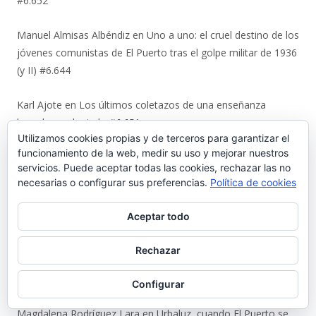
#6.652
Manuel Almisas Albéndiz
en
Uno a uno: el cruel destino de los
jóvenes comunistas de El Puerto tras el golpe militar de 1936
(y II) #6.644
Karl Ajote
en
Los últimos coletazos de una enseñanza
basada en el miedo #6.651
Utilizamos cookies propias y de terceros para garantizar el
funcionamiento de la web, medir su uso y mejorar nuestros
José Antonio Cots Rojas
en
Los últimos coletazos de una
servicios. Puede aceptar todas las cookies, rechazar las no
enseñanza basada en el miedo #6.651
necesarias o configurar sus preferencias.
Política de cookies
Manuel Justo Morales
en
Urbaluz, cuando El Puerto se vistió
Aceptar todo
la americana #6.652
Rechazar
Juan Carlos Neva Delgado
en
Urbaluz, cuando El Puerto se
vistió la americana #6.652
Configurar
Magdalena Rodríguez Lara
en
Urbaluz, cuando El Puerto se