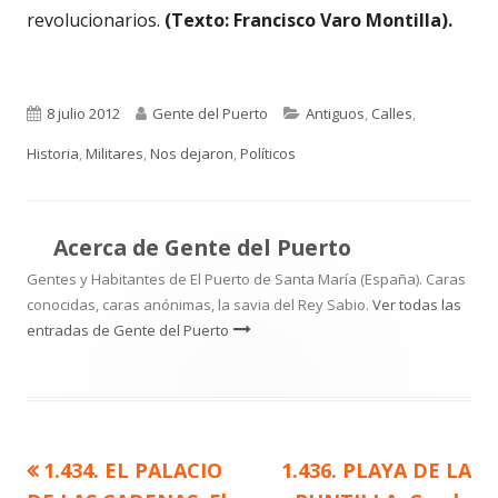
revolucionarios.
(Texto: Francisco Varo Montilla).
Publicado
Autor
Categorías
8 julio 2012
Gente del Puerto
Antiguos
,
Calles
,
el
Historia
,
Militares
,
Nos dejaron
,
Políticos
Acerca de
Gente del Puerto
Gentes y Habitantes de El Puerto de Santa María (España). Caras
conocidas, caras anónimas, la savia del Rey Sabio.
Ver todas las
entradas de Gente del Puerto
Artículo
Artículo
1.434. EL PALACIO
1.436. PLAYA DE LA
Navegación