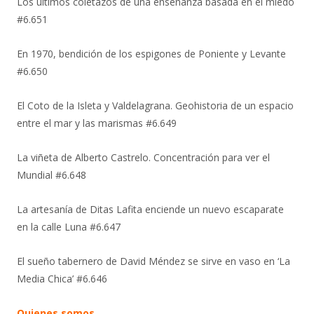
Los últimos coletazos de una enseñanza basada en el miedo
#6.651
En 1970, bendición de los espigones de Poniente y Levante
#6.650
El Coto de la Isleta y Valdelagrana. Geohistoria de un espacio
entre el mar y las marismas #6.649
La viñeta de Alberto Castrelo. Concentración para ver el
Mundial #6.648
La artesanía de Ditas Lafita enciende un nuevo escaparate
en la calle Luna #6.647
El sueño tabernero de David Méndez se sirve en vaso en ‘La
Media Chica’ #6.646
Quienes somos