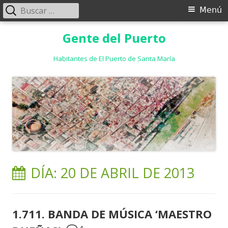
Buscar:
Menú
Menú
principal
Saltar
Gente del Puerto
al
contenido
Habitantes de El Puerto de Santa María
DÍA:
20 DE ABRIL DE 2013
1.711. BANDA DE MÚSICA ‘MAESTRO
4