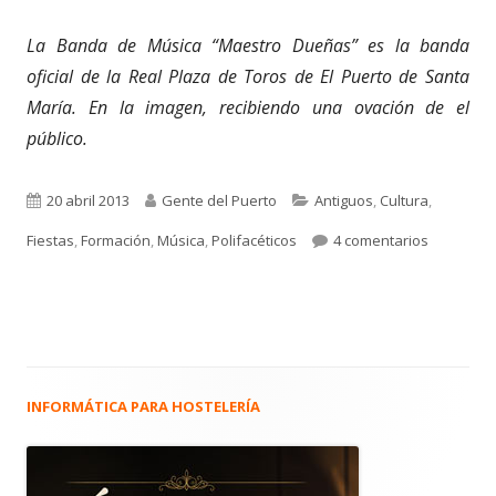
La Banda de Música “Maestro Dueñas” es la banda
oficial de la Real Plaza de Toros de El Puerto de Santa
María. En la imagen, recibiendo una ovación de el
público.
Publicado
Autor
Categorías
20 abril 2013
Gente del Puerto
Antiguos
,
Cultura
,
el
en 1.711.
Fiestas
,
Formación
,
Música
,
Polifacéticos
4 comentarios
INFORMÁTICA PARA HOSTELERÍA
Barra
lateral